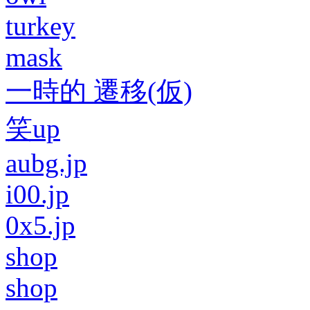
turkey
mask
一時的 遷移(仮)
笑up
aubg.jp
i00.jp
0x5.jp
shop
shop