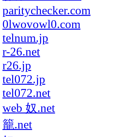
paritychecker.com
0lwovowl0.com
telnum.jp
r-26.net
r26.jp
tel072.jp
tel072.net
web 奴.net
籠.net