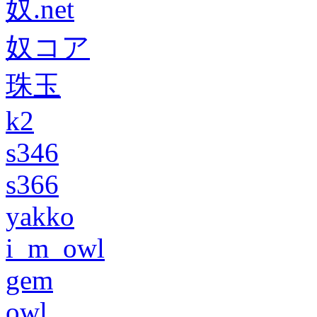
奴.net
奴コア
珠玉
k2
s346
s366
yakko
i_m_owl
gem
owl