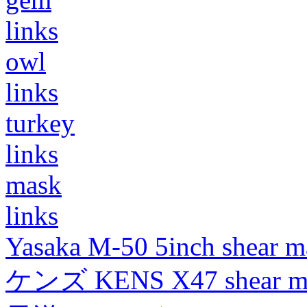
links
owl
links
turkey
links
mask
links
Yasaka M-50 5inch shear m
ケンズ KENS X47 shear mad