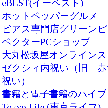
eBEST(イーベスト)
ホットペッパーグルメ
ピアス専門店グリーンピ
ベクターPCショップ
大丸松坂屋オンラインス
ゼクシィ内祝い（旧 赤すぐ×
祝い）
書籍と電子書籍のハイブリ
Tokyo Life (東京ラ