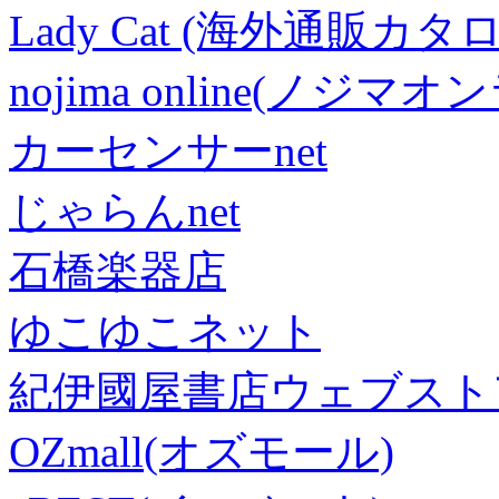
Lady Cat (海外通販カタロ
nojima online(ノジマ
カーセンサーnet
じゃらんnet
石橋楽器店
ゆこゆこネット
紀伊國屋書店ウェブスト
OZmall(オズモール)