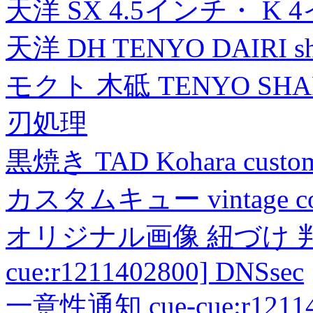
天洋 SX 4.5インチ・ K 
天洋 DH TENYO DAIRI shea
モクト 木砥 TENYO SH
刃処理
黒焼き TAD Kohara custo
カスタムキュー vintage collec
オリジナル画像 紐づけ 判定
cue:r1211402800] DNSsec
一意性通知 cue-cue:r1211402