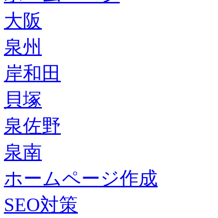
大阪
泉州
岸和田
貝塚
泉佐野
泉南
ホームページ作成
SEO対策