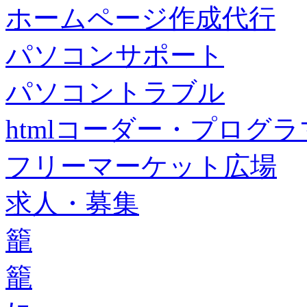
ホームページ作成代行
パソコンサポート
パソコントラブル
htmlコーダー・プログラマー・f
フリーマーケット広場
求人・募集
籠
籠