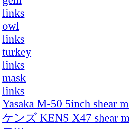
links
owl
links
turkey
links
mask
links
Yasaka M-50 5inch shear m
ケンズ KENS X47 shear mad