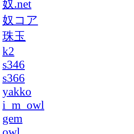
奴.net
奴コア
珠玉
k2
s346
s366
yakko
i_m_owl
gem
owl