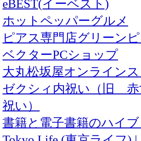
eBEST(イーベスト)
ホットペッパーグルメ
ピアス専門店グリーンピ
ベクターPCショップ
大丸松坂屋オンラインス
ゼクシィ内祝い（旧 赤すぐ×
祝い）
書籍と電子書籍のハイブリ
Tokyo Life (東京ラ