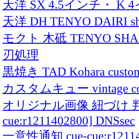
天洋 SX 4.5インチ・ K 
天洋 DH TENYO DAIRI shea
モクト 木砥 TENYO SH
刃処理
黒焼き TAD Kohara custo
カスタムキュー vintage collec
オリジナル画像 紐づけ 判定
cue:r1211402800] DNSsec
一意性通知 cue-cue:r1211402