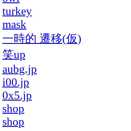
turkey
mask
一時的 遷移(仮)
笑up
aubg.jp
i00.jp
0x5.jp
shop
shop