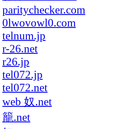
paritychecker.com
0lwovowl0.com
telnum.jp
r-26.net
r26.jp
tel072.jp
tel072.net
web 奴.net
籠.net