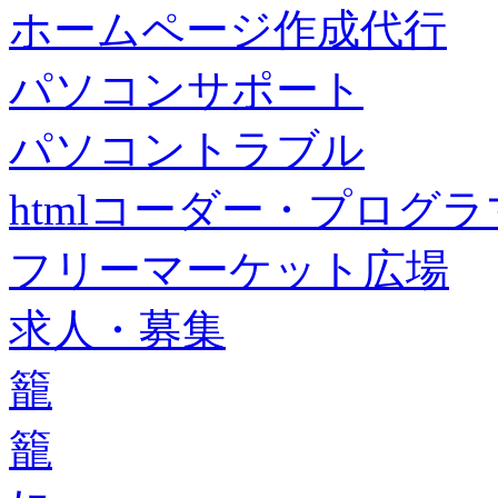
ホームページ作成代行
パソコンサポート
パソコントラブル
htmlコーダー・プログラマー・f
フリーマーケット広場
求人・募集
籠
籠