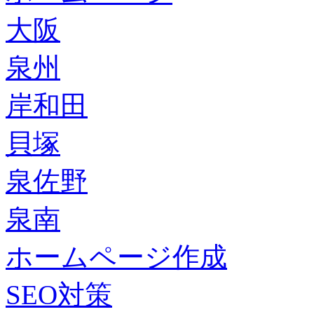
大阪
泉州
岸和田
貝塚
泉佐野
泉南
ホームページ作成
SEO対策