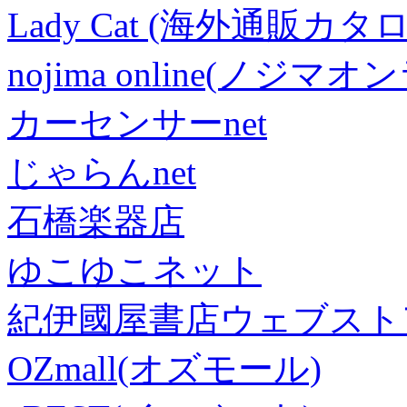
Lady Cat (海外通販カタロ
nojima online(ノジマ
カーセンサーnet
じゃらんnet
石橋楽器店
ゆこゆこネット
紀伊國屋書店ウェブスト
OZmall(オズモール)