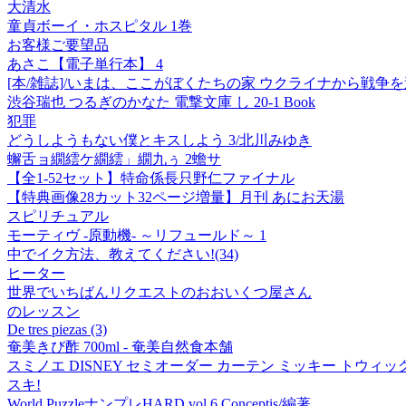
大清水
童貞ボーイ・ホスピタル 1巻
お客様ご要望品
あさこ【電子単行本】 4
[本/雑誌]/いまは、ここがぼくたちの家 ウクライナから戦争を逃れて
渋谷瑞也 つるぎのかなた 電撃文庫 し 20-1 Book
犯罪
どうしようもない僕とキスしよう 3/北川みゆき
蠏舌ョ繝繧ケ繝繧」繝九ぅ 2蟾サ
【全1-52セット】特命係長只野仁ファイナル
【特典画像28カット32ページ増量】月刊 あにお天湯
スピリチュアル
モーティヴ -原動機- ～リフュールド～ 1
中でイク方法、教えてください!(34)
ヒーター
世界でいちばんリクエストのおおいくつ屋さん
のレッスン
De tres piezas (3)
奄美きび酢 700ml - 奄美自然食本舗
スミノエ DISNEY セミオーダー カーテン ミッキー トウィッグリー
スキ!
World PuzzleナンプレHARD vol.6 Conceptis/編著