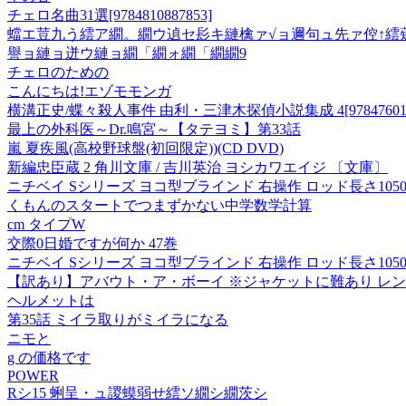
チェロ名曲31選[9784810887853]
蟷エ荳九う繧ア繝。繝ウ遉セ髟キ縺檎ァ√ョ邇句ュ先ァ倥↑繧薙
譽ョ縺ョ迸ウ縺ョ繝「繝ォ繝「繝繝9
チェロのための
こんにちは!エゾモモンガ
横溝正史/蝶々殺人事件 由利・三津木探偵小説集成 4[9784760150
最上の外科医～Dr.鳴宮～【タテヨミ】第33話
嵐 夏疾風(高校野球盤(初回限定))(CD DVD)
新編忠臣蔵 2 角川文庫 / 吉川英治 ヨシカワエイジ 〔文庫〕
ニチベイ Sシリーズ ヨコ型ブラインド 右操作 ロッド長さ1050mm SA
くもんのスタートでつまずかない中学数学計算
cm タイプW
交際0日婚ですが何か 47巻
ニチベイ Sシリーズ ヨコ型ブラインド 右操作 ロッド長さ1050mm S
【訳あり】アバウト・ア・ボーイ ※ジャケットに難あり レンタ
ヘルメットは
第35話 ミイラ取りがミイラになる
ニモと
g の価格です
POWER
Rシ15 蜊呈・ュ謖蟆弱せ繧ソ繝シ繝茨シ