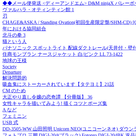
◆◆メール便発送 <ディーアンドエム> D&M ninjaX バレー
ヴァルハラ・オティンティン館 1
刃
CHAGE&ASKA / Standing Ovation(初回生産限定盤/SHM-CD) [
年における協同組合
北斗の拳 3
猫という人
パナソニック スポットライト 配線ダクトレール(天井付・壁付)用 温白色
住商モンブラン ナースジャケット 白/ピンク LL 73-1422
地球の王様
Society
Departure
解決問題的
吸血鬼にストーカーされています【タテヨミ】21話
CM のため
大正やり直し令嬢の恋奇譚 【分冊版】 36
女性キャラを描いてみよう! 描くコツとポーズ集
A など
フェミニン
USB 式
DD-3505-WW 山田照明 Unicorn NEO(ユニコーンネオ) ダ
フォトプロ 三脚 DIGI-204(ブラック) Fotopro DIGI-204BK 