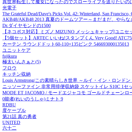
異世界転生して魔女になったのでスローライフを送りたいのに魔王が
光電子
The Grateful Dead/Dave's Picks Vol. 42: Winterland, San Francisco
AKB48/AKB48 2013 真夏のドームツアー～まだまだ、やらなきゃ
Dr.ダイヤモンドの1500
【ネコポス対応】ミズノ MIZUNO メッシュキャップ[ユニセックス
【5個セット】ARTEC いいね!スタンプくん Very Good! ATC75
カーテン ラウンドドット60-110×135ピンク 546693000135013
ユニットケア
fujikura
極太いんさぁと(5)
フロウ
キッチン収納
Louis Armstrong/この素晴らしき世界 ～ルイ・イン・ロンドン
ニッソーファイン 非常用排便収納袋 スケットイレ S10C 1セット 4
MODE ET JACOMO / モードエジャコモ ゴールドチェーン
0能者(れいのうしゃ)ミナト 9
RDBU
度ケーブル
第21話 真の勇者
UNITED
六十二