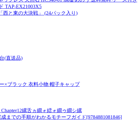
P-EX21003X5
02 「西と東の大決戦」 (24パック入り)
台(直送品)
 グレー×ブラック 衣料小物 帽子キャップ
apter12縲舌ヵ繝ォ繧ォ繝ゥ繝シ縲
での手順がわかるモチーフガイド[9784881081846]