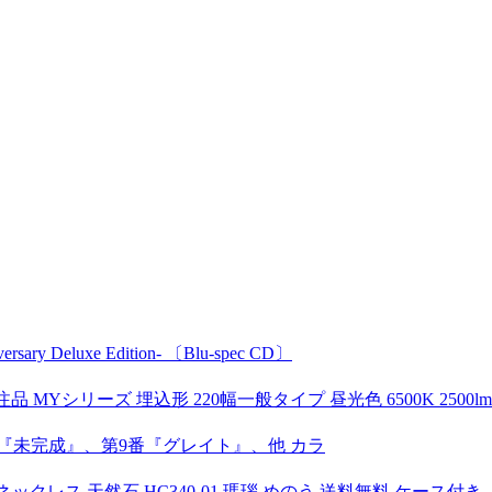
sary Deluxe Edition- 〔Blu-spec CD〕
注品 MYシリーズ 埋込形 220幅一般タイプ 昼光色 6500K 2500lm 固
第8番『未完成』、第9番『グレイト』、他 カラ
クレス 天然石 HC340-01 瑪瑙 めのう 送料無料 ケース付き