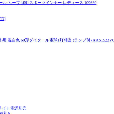
ボール ムーブ 緩動スポーツインナー レディース 109639
CD]
 60形ダイクール電球1灯相当 (ランプ付) XAS1523VCB1(LG
ウンライト電源別売
返品種別A