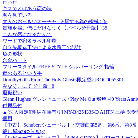
たった
キスでとけあう恋の味
君を見ている
大人のおっきいオモチャ -交尾する為の機械 5巻
貴族令嬢。俺にだけなつく【ノベル分冊版】 35
こんな恋になるなんて
ワードで宛名ラベル印刷
自立矢板式工法による水路工の設計
魚の形状
合金ハート
フリースタイル FREE STYLE シルバーリング 指輪
毒のあるという手
Dorothy/Gifts From The Holy Ghost<限定盤>[ROC0055301]
みなそこにて 分冊版 : 8
退職祝い
Glenn Hughes グレンヒューズ / Play Me Out 燃焼 -40 Years Anniver
付属品付
▲[法人限定][即納在庫有り] MY-B425433S/D AHTN 三菱 ※受
個用
【中古】 Schubert シューベルト / 交響曲第5番、第6番、
殺し屋Sのゆらぎ(3)
【レビュープレゼント中】【AINA GINZA】パワーストーン ネッ