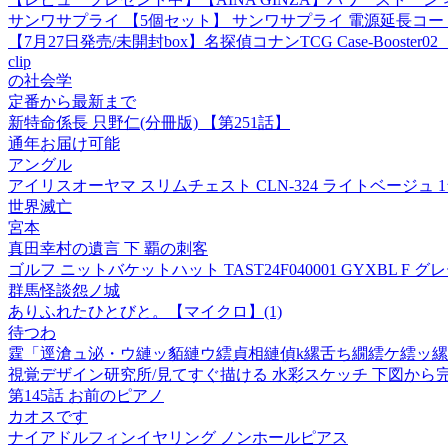
サンワサプライ 【5個セット】 サンワサプライ 電源延長コード TA
【7月27日発売/未開封box】名探偵コナンTCG Case-Booster
clip
の社会学
定番から最新まで
新特命係長 只野仁(分冊版) 【第251話】
通年お届け可能
アングル
アイリスオーヤマ スリムチェスト CLN-324 ライトベージュ 1
世界滅亡
宮本
真田幸村の遺言 下 覇の刺客
ゴルフ ニットバケットハット TAST24F040001 GYXBL F
群馬怪談怨ノ城
ありふれたひとびと。【マイクロ】(1)
待つわ
霆「逕滄ュ泌・ウ縺ッ貊縺ウ繧貞相縺偵k縲舌ち繝繧ケ繧ッ縲 Ch
視覚デザイン研究所/見てすぐ描ける 水彩スケッチ 下図から完成ま
第145話 お前のピアノ
カオスです
ナイアドルフィンイヤリング ノンホールピアス