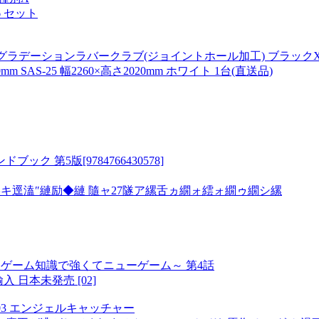
 セット
 グラデーションラバークラブ(ジョイントホール加工) ブラックXレッド 
AS-25 幅2260×高さ2020mm ホワイト 1台(直送品)
第5版[9784766430578]
キ逕溘″縺励◆縺 隨ャ27隧ア縲舌ヵ繝ォ繧ォ繝ゥ繝シ縲
ゲーム知識で強くてニューゲーム～ 第4話
入 日本未発売 [02]
003 エンジェルキャッチャー