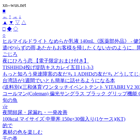
xn--wus.net
■
←
↑
→
↓
▲
▼
▽
△
□
◆
◇
○
ヒルマイルドライト なめらか乳液 140mL《医薬部外品》 - 
遣(や)らずの雨,あたかもお客様を帰したくないかのように
ごじろ
夜にひろう恋 【電子限定おまけ付き】
TISHIHD4投げ堤防キスカレイ五目11-3-3
もっと知ろう発達障害の友だち 1 ADHDの友だち どうして
台湾語が1週間でいとも簡単に話せるようになる本
(送料別)(三和体育)ワンタッチイベントテント VITABRI V2 3030
コールマン(Coleman) 偏光サングラス ブラック グリップ機能 CO
旬の魚
√e
夜間頻尿・尿漏れ・一発改善
100kcal マイサイズ 中華丼 150g×30個入り(1ケース)(KT)
的で
素材の色を楽しむ
千の香