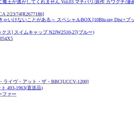
逃がしてくれません Vol.03 マチバリ/原作 カワグチ/漫
, CA 2/23/74[R2677186]
いけないことがある～ スペシャルBOX [10Blu-ray Disc+ブック
] スイムキャップ N2JW2510-27(ブルー)
054X5
・ライヴ・アット・ザ・BBC[UCCV-1200]
93-1963(直送品)
ローファー