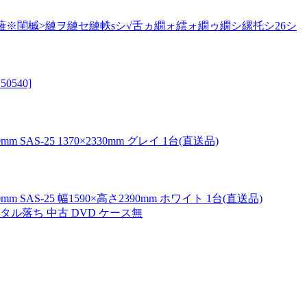
※閨槭>縺ヲ縺セ縺帙sシ√舌ヵ繝ォ繧ォ繝ゥ繝シ縲托シ26シ
540]
S-25 1370×2330mm グレイ 1台(直送品)
AS-25 幅1590×高さ2390mm ホワイト 1台(直送品)
ル落ち 中古 DVD ケース無