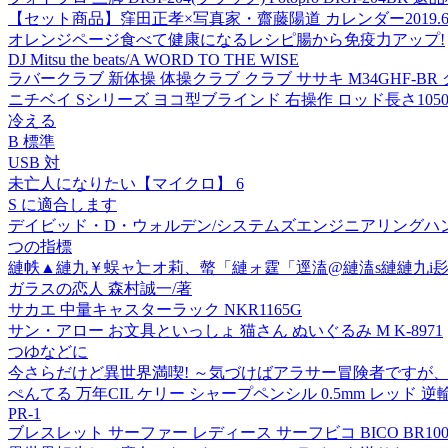
【セット商品】窪田正孝×写真家・齋藤陽道 カレンダー2019.6
オレンジページ食べて健康になるレシピ腸から免疫力アップ!
DJ Mitsu the beats/A WORD TO THE WISE
ラバークラブ 新体操 体操クラブ クラブ ササキ M34GHF-BR
ニチベイ Sシリーズ ヨコ型ブラインド 右操作 ロッド長さ1050mm S
冷える
B 標準
USB 対
未亡人になりたい【マイクロ】 6
S に適合します
デイビッド・D・ウォルデン/システムズエンジニアリングハンドブック 
つの指標
縺帙▲縺九￥蜈ャ辷オ莉、螫「縺ォ霆「逕溘@縺溘s縺縺九i髟
ガラスの恋人 森村誠一/著
サカエ 中量キャスターラック NKR1165G
サン・アロー お文具といっしょ 猫さん ぬいぐるみ M K-8971
つゆなどに
今さらだけど異世界満喫! ～気づけばアラサー冒険者ですが、
ぺんてる 万年CIL ケリー シャープペンシル 0.5mm レッド 逆輸
PR-1
ブレスレット サーファー レディース サーフビコ BICO BR1