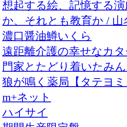
想起する絵、記憶する演
か、それとも教育か / 山
濃口醤油鱒いくら
遠距離介護の幸せなカタ
門家とたどり着いたみん
狼が鳴く薬局【タテヨミ
m+ネット
ハイサイ