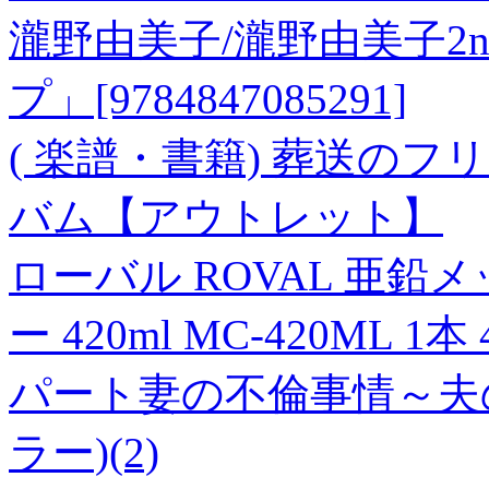
瀧野由美子/瀧野由美子2
プ」[9784847085291]
( 楽譜・書籍) 葬送の
バム【アウトレット】
ローバル ROVAL 亜
ー 420ml MC-420ML 1本
パート妻の不倫事情～夫
ラー)(2)