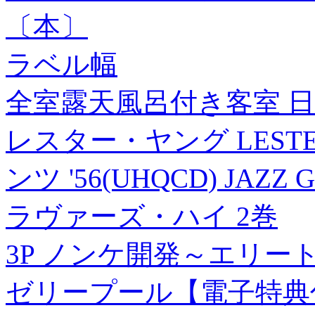
〔本〕
ラベル幅
全室露天風呂付き客室 日 
レスター・ヤング LEST
ンツ '56(UHQCD) JAZZ G
ラヴァーズ・ハイ 2巻
3P ノンケ開発～エリート
ゼリープール【電子特典