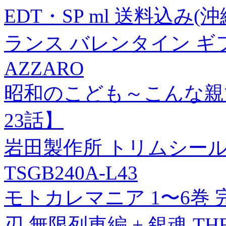
EDT・SP ml 送料込み
ランス バレンタイン ギフト 
AZZARO
昭和のこども～こんな親で
23話】
岩田製作所 トリムシール (
TSGB240A-L43
モトカレマニア 1〜6巻
刃 無限列車編 + 銀魂 T