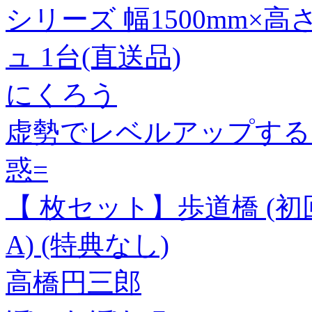
シリーズ 幅1500mm×高
ュ 1台(直送品)
にくろう
虚勢でレベルアップする!
惑=
【 枚セット】歩道橋 (初回仕様
A) (特典なし)
高橋円三郎