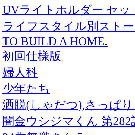
UVライトホルダー セッ
ライフスタイル別ストーリ
TO BUILD A HOME.
初回仕様版
婦人科
少年たち
洒脱(しゃだつ),さっぱ
闇金ウシジマくん 第282話