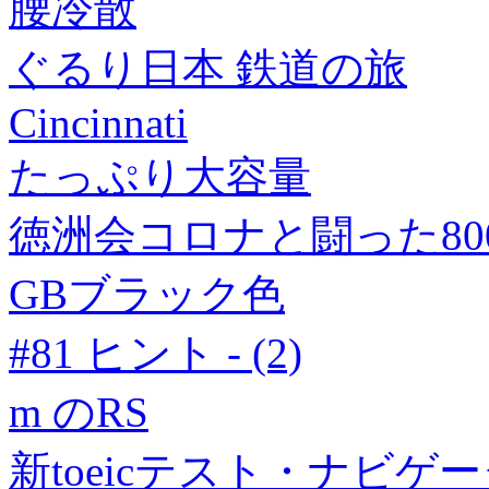
腰冷散
ぐるり日本 鉄道の旅
Cincinnati
たっぷり大容量
徳洲会コロナと闘った80
GBブラック色
#81 ヒント - (2)
m のRS
新toeicテスト・ナビゲ