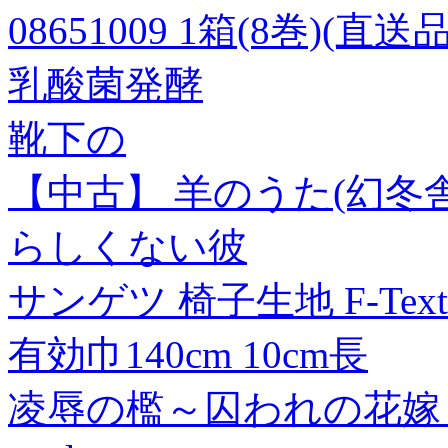
08651009 1箱(8巻)(直送品
乳酸菌発酵
靴下の
【中古】 羊のうた(幻冬舎版
らしくない彼
サンゲツ 椅子生地 F-Text
有効巾140cm 10cm長
凌辱の檻～囚われの花嫁～