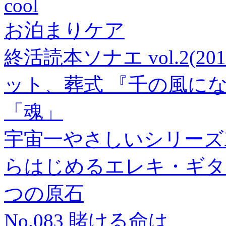
cool
お泊まりケア
終活読本ソナエ vol.2(
ット、葬式 『千の風に
「魂」
宇宙一やさしいシリーズPre
らはじめるエレキ・ギター[97
つの原石
No.083 賭ける命は