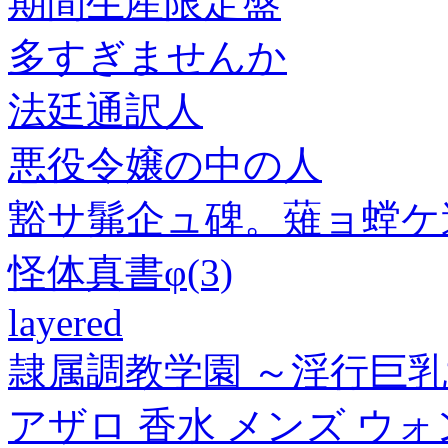
期間生産限定盤
多すぎませんか
法廷通訳人
悪役令嬢の中の人
豁サ髴企ュ碑。薙ョ螳ケ逍
怪体真書φ(3)
layered
隷属調教学園 ～淫行巨乳女
アザロ 香水 メンズ ウォ