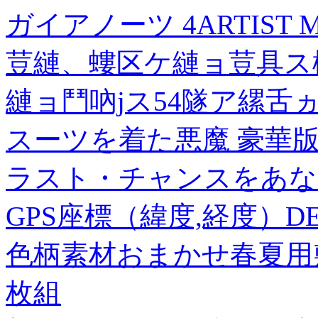
ガイアノーツ 4ARTIST 
荳縺、螻区ケ縺ョ荳具ス
縺ョ鬥吶jス54隧ア縲舌
スーツを着た悪魔 豪華版
ラスト・チャンスをあなた
GPS座標（緯度,経度）DEG 
色柄素材おまかせ春夏用
枚組