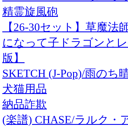
精霊旋風砲
【26-30セット】草魔
になって子ドラゴンとレ
版】
SKETCH (J-Pop)/雨のち晴れ
犬猫用品
納品詐欺
(楽譜) CHASE/ラル