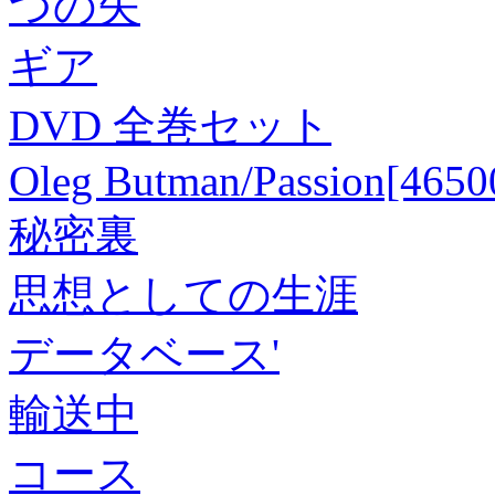
つの矢
ギア
DVD 全巻セット
Oleg Butman/Passion[465
秘密裏
思想としての生涯
データベース'
輸送中
コース