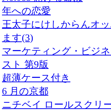
年への恋愛
王太子にけしからんオッ
ます(3)
マーケティング・ビジネ
スト 第9版
超薄ケース付き
6 月の京都
ニチベイ ロールスクリ