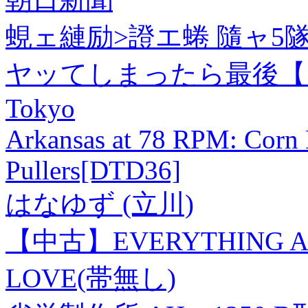
蜆ェ縺励>證エ蜷 隨ャ
ヤッてしまったら最後【マ
Tokyo
Arkansas at 78 RPM: Corn
Pullers[DTD36]
はなゆず (立川)
【中古】EVERYTHING A
LOVE(帯無し)