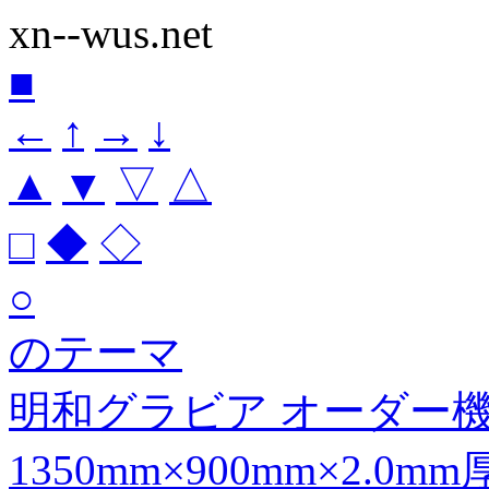
xn--wus.net
■
←
↑
→
↓
▲
▼
▽
△
□
◆
◇
○
のテーマ
明和グラビア オーダー
1350mm×900mm×2.0m