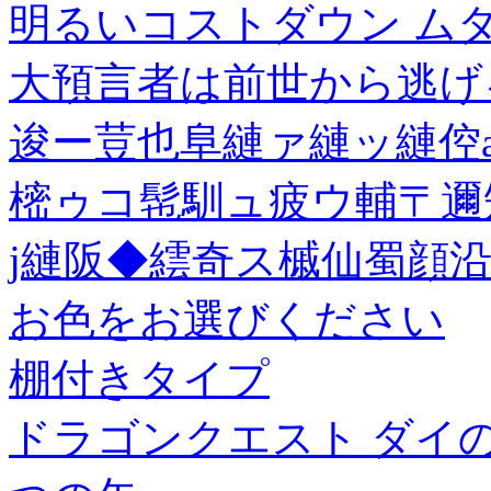
明るいコストダウン ム
大預言者は前世から逃げる
逡ー荳也阜縺ァ縺ッ縺倥
樒ゥコ髢馴ュ疲ウ輔〒邇
j縺阪◆繧奇ス槭仙蜀顔沿
お色をお選びください
棚付きタイプ
ドラゴンクエスト ダイの