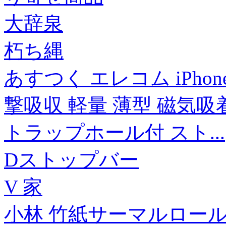
大辞泉
朽ち縄
あすつく エレコム iPhon
撃吸収 軽量 薄型 磁気
トラップホール付 スト...
Dストップバー
V 家
小林 竹紙サーマルロール 58