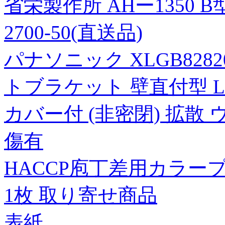
省栄製作所 AHー1350 B型
2700-50(直送品)
パナソニック XLGB828
トブラケット 壁直付型 LE
カバー付 (非密閉) 拡散
傷有
HACCP庖丁差用カラープ
1枚 取り寄せ商品
表紙