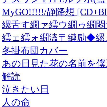
MyGO!!!!!/静降想 [CD+Blu-
縲舌す繝ァ繧ウ繝ゥ繝悶
繧ェ繧ォ繝溘〒縺励◆縲
冬掛布団カバー
あの日見た花の名前を僕
解読
泣きたい日
人の命