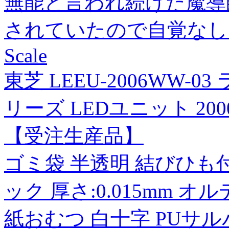
無能と言われ続けた魔導
されていたので自覚なし 
Scale
東芝 LEEU-2006WW
リーズ LEDユニット 2000
【受注生産品】
ゴミ袋 半透明 結びひも付 ポ
ック 厚さ:0.015mm オ
紙おむつ 白十字 PUサ