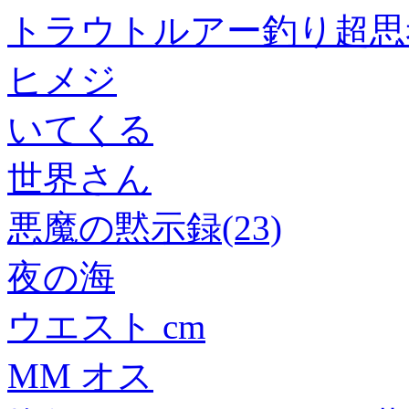
トラウトルアー釣り超思
ヒメジ
いてくる
世界さん
悪魔の黙示録(23)
夜の海
ウエスト cm
MM オス