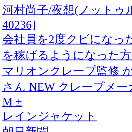
河村尚子/夜想(ノットゥル
40236]
会社員を2度クビになった
を稼げるようになった方
マリオンクレープ監修 
さん NEW クレープメー
M ±
レインジャケット
朝日新聞