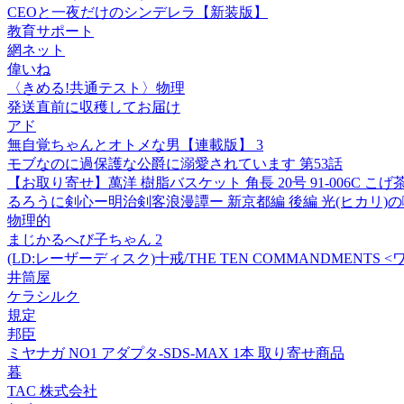
CEOと一夜だけのシンデレラ【新装版】
教育サポート
網ネット
偉いね
〈きめる!共通テスト〉物理
発送直前に収穫してお届け
アド
無自覚ちゃんとオトメな男【連載版】 3
モブなのに過保護な公爵に溺愛されています 第53話
【お取り寄せ】萬洋 樹脂バスケット 角長 20号 91-006C こげ茶
るろうに剣心ー明治剣客浪漫譚ー 新京都編 後編 光(ヒカリ)の囀(サ
物理的
まじかるへび子ちゃん 2
(LD:レーザーディスク)十戒/THE TEN COMMANDMENT
井筒屋
ケラシルク
規定
邦臣
ミヤナガ NO1 アダプタ-SDS-MAX 1本 取り寄せ商品
暮
TAC 株式会社