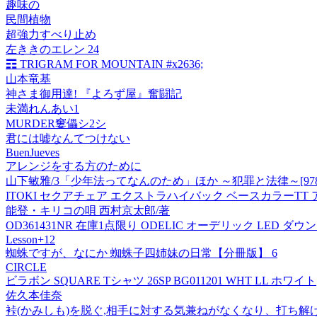
趣味の
民間植物
超強力すべり止め
左ききのエレン 24
☶ TRIGRAM FOR MOUNTAIN #x2636;
山本竜基
神さま御用達! 『よろず屋』奮闘記
未満れんあい1
MURDER窶儡シ2シ
君には嘘なんてつけない
BuenJueves
アレンジをする方のために
山下敏雅/3「少年法ってなんのため」ほか ～犯罪と法律～[978481
ITOKI セクアチェア エクストラハイバック ベースカラーTT アジャス
能登・キリコの唄 西村京太郎/著
OD361431NR 在庫1点限り ODELIC オーデリック LED ダウン
Lesson+12
蜘蛛ですが、なにか 蜘蛛子四姉妹の日常【分冊版】 6
CIRCLE
ビラボン SQUARE Tシャツ 26SP BG011201 WHT LL ホワイト
佐久本佳奈
裃(かみしも)を脱ぐ,相手に対する気兼ねがなくなり、打ち