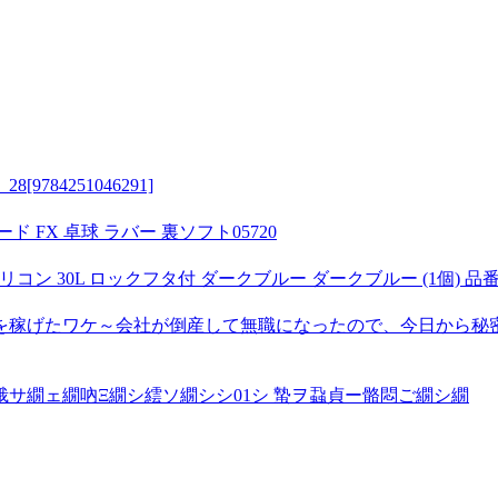
84251046291]
ド FX 卓球 ラバー 裏ソフト05720
ン 30L ロックフタ付 ダークブルー ダークブルー (1個) 品番:TR
稼げたワケ～会社が倒産して無職になったので、今日から秘密
サ繝ェ繝吶Ξ繝シ繧ソ繝シシ01シ 蟄ヲ蝨貞ー骼悶ご繝シ繝