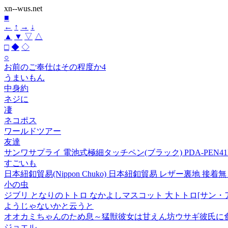
xn--wus.net
■
←
↑
→
↓
▲
▼
▽
△
□
◆
◇
○
お前のご奉仕はその程度か4
うまいもん
中身約
ネジに
凄
ネコポス
ワールドツアー
友達
サンワサプライ 電池式極細タッチペン(ブラック) PDA-PEN41
すごいも
日本紐釦貿易(Nippon Chuko) 日本紐釦貿易 レザー裏地 接着無し 
小の虫
ジブリ となりのトトロ なかよしマスコット 大トトロ[サン・
ようじゃないかと云うと
オオカミちゃんのため息～猛獣彼女は甘えん坊ウサギ彼氏に食べ
ジョエル