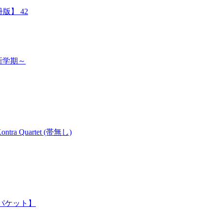
版】 42
の新学期～
ntra Quartet (帯無し)
うパケット】