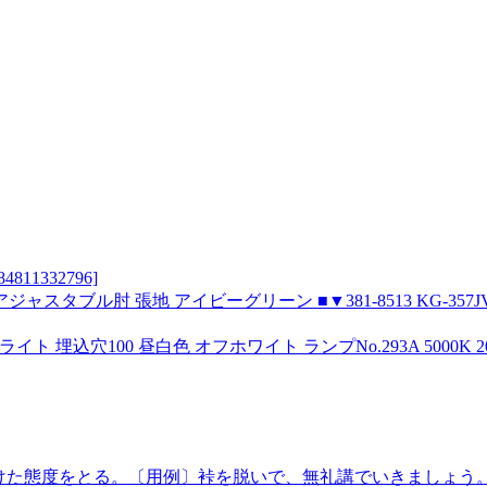
1332796]
タブル肘 張地 アイビーグリーン ■▼381-8513 KG-357JV1
ライト 埋込穴100 昼白色 オフホワイト ランプNo.293A 5000K 20
解けた態度をとる。〔用例〕裃を脱いで、無礼講でいきましょう