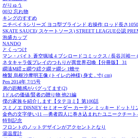
がりゅう
0032 忘れ物
キングのすすめ
ニチベイ Sシリーズ ヨコ型ブラインド 右操作 ロッド長さ1050mm S
SKATE SAUCE( スケートソース) STREET LEAGUE公認 P
泡盛カップ
NANDO
とくっつけ
マン・バイト 蒼空猟域 4 ブシロードコミックス / 長谷川裕一 
ネタキャラ仮プレイのつもりが異世界召喚【分冊版】 31
繝溘Μ繧ェ繝ウ繧ク繝ァ繝シ 1蟾サ
檜製 烏枢沙摩明王像 (トイレの神様) 身丈 . 寸( cm)
Pen 2014年 7/15号
弟の距離感がバグってます(2)
1ドルの価値/賢者の贈り物 他21編
僕の家族を紹介します【タテヨミ】第100話
スミノエ DISNEY セミオーダー カーテン ミッキー ドットリング 
金色の文字使い11 ―勇者四人に巻き込まれたユニークチート
特別記念
フロントのノットデザインがアクセントとなり
湯温度計