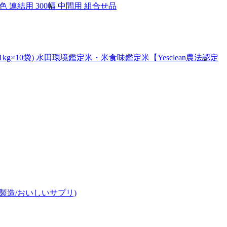
昼光色 連結用 300幅 中間用 組合せ品
×10袋) 水田環境鑑定米・米食味鑑定米【Yesclean農法認定
内製造/おいしいサプリ)