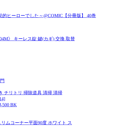
ヒーローでした～@COMIC【分冊版】 40巻
404M》 キーレス錠 鍵(カギ) 交換 取替
入門
ほうき チリトリ 掃除道具 清掃 清掃
4]
500 BK
W スリムコーナー平面90度 ホワイト ス