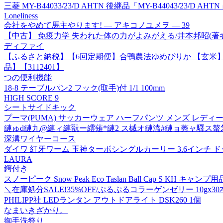
三菱 MY-B44033/23/D AHTN 後継品「MY-B44043/23/
Loneliness
会社をやめて馬主やります! ― アキコノユメヲ ― 39
【中古】 免疫力学 失われた体の力がよみがえる/井本邦昭(著者
ディファイ
【ふるさと納税】【6回定期便】合鴨農法ゆめぴりか 【玄米】【有機
品】【3112401】
つの便利機能
18-8 テーブルパン2 フック(取手)付 1/1 100mm
HIGH SCORE 9
シートサイドキック
プーマ(PUMA) サッカーウェア ハーフパンツ メンズ レディース Ind
縺ゅd縺九@縺ィ縺翫ー繧薙*縺2 ス槭オ縺溘#縺ョ莠ャ驛ス
深溝ワイヤーコース
ダイワ 紅牙ワーム 玉神ターボシングルカーリー 3.6インチ
LAURA
鍔付き
スノーピーク Snow Peak Eco Taslan Ball Cap S KH キャ
＼在庫処分SALE!35%OFF/ぷるぷるコラーゲンゼリー 10gx
PHILIPP社 LEDランタン アウトドアライト DSK260 1個
なまいきざかり。
御手洗祭り