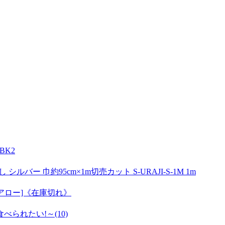
BK2
シルバー 巾約95cm×1m切売カット S-URAJI-S-1M 1m
アロー]《在庫切れ》
られたい!～(10)