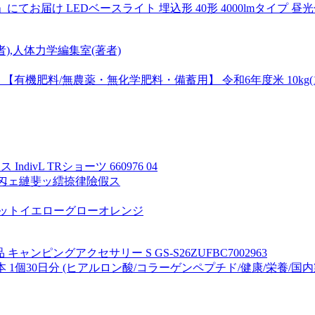
D AHTN」にてお届け LEDベースライト 埋込形 40形 4000lmタイプ 
),人体力学編集室(著者)
肥料/無農薬・無化学肥料・備蓄用】 令和6年度米 10kg(1kg
ivL TRショーツ 660976 04
螯匁ェ縺斐ッ繧捺律險假ス
 ドットイエローグローオレンジ
ンプ用品 キャンピングアクセサリー S GS-S26ZUFBC7002963
30本 1個30日分 (ヒアルロン酸/コラーゲンペプチド/健康/栄養/国