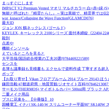
まっすぐにします
IMPACT V2 Premium Vented マオリ マルチカラー 白×赤×緑 (S)
無能と呼ばれた『精霊たらし』～実は異能で、精霊界では伝説的
wor_kspace/Collapsing the Wave Function[GLAMCD076]
最大ID
ジョン JON 鶴ネックレス (ゴールド)
KEYLEX, キーレックス 2100シリーズ 面付本締錠《22404,22
殺到
点差や
機能インソール
えているところを見ると
大平浩哉/国語総合授業の工夫20選[9784469221589]
センスを
名簿も議事録も見積書も エクセルで資料作成 丁寧すぎる超
ポップ
【お取り寄せ】Vikan フロアブルーム 2914 ブルー 29143 
鎌田浩毅/47都道府県・地質景観/ジオサイト百科[978462130871
サーモス(THERMOS) マイボトルカバー 500ml用 ブラック APJ-
二重メイク用品
ブスに花束を。【分冊版】 10
因幡電工 イナバ SK-140-W スリムコーナー平面90° SK140