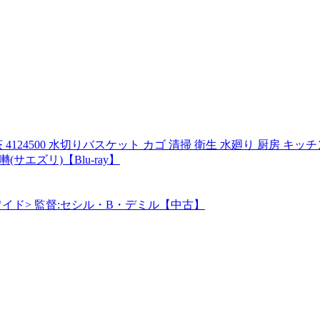
 4124500 水切りバスケット カゴ 清掃 衛生 水廻り 厨房 キッチ
エズリ)【Blu-ray】
S <ワイド> 監督:セシル・B・デミル【中古】