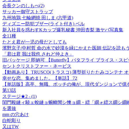
会長クンのしもべ(2)
サッカー御守ストラップ
九州地鶏 七輪網焼 田しま (六甲道)
ディズニー防犯ブザー(ライト付き) ベル
新入社員を惑わすKカップ爆乳秘書 沖田杏梨 激ヤバ写真集
全11種
たとえ君が一児の母だとしても
濱野京子/中村哲 命の水で砂漠を緑にかえた医師 伝記を読もう 28[97
「君は君 我は我也 されど仲よき」
旧パッケージ 即納可 【Butterfly】バタフライ ブライス・スピー
セントクリストファー・ネービス
【動画あり】 TRUSCO(トラスコ) 薄型折りたたみコンテナ オリコ
幸せな恋、集めました。【単話】 72
【単話版】高卒、無職、ボッチの俺が、現代ダンジョンで億を
第13話
ステージ★2 - (1)
閨門殴縺ィ驍ェ蛻縺ョ蜿幃閠シ懊ョ繝・繧「繝ォ繧ス繝シ繝峨
を選抜
mm の穴あけ
白蛇彫り
又はTW