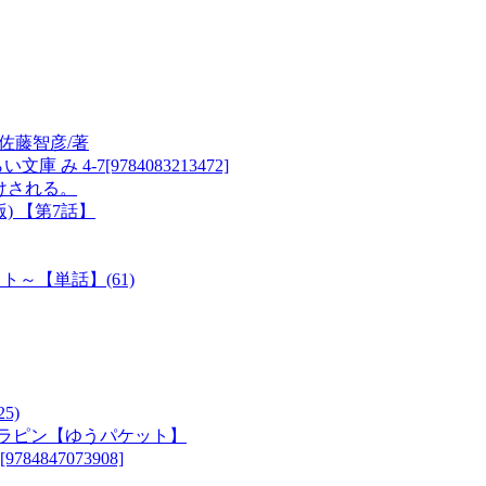
佐藤智彦/著
4-7[9784083213472]
けされる。
) 【第7話】
～【単話】(61)
5)
滅ハラピン【ゆうパケット】
847073908]