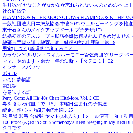
生月誠/イヤなことがなかなか忘れられない人のための本 上手な気持ち
社会経済学
FLAMINGOS & THE MOONGLOWS FLAMINGOS &
一般社団法人日本惣菜協会/中食2035 ウェルビーイングを推進する中
東千石さんのメイクアップドール プチデザ(17)
結婚初夜のデスループ～脳筋令嬢は何度死んでもめげません～ :
縺薙ョ荳悶ッ謌ヲ縺萓。蛟、縺後≠繧九仙腰隧ア縲 19
思索(しさく),論理的に考えること。
カラヤン/ベルリン・フィルハーモニー管弦楽団/グリーグ:ペ
ママ、やめます～余命一年の決断～【タテヨミ】 32
インナースパッツ
ボイル
いろは夢物語
第31話
を意味する語
Perry Como All His 40s Chart HitsMore, Vol. 2 CD
毒を喰らわば皿まで 〔5〕 木曜日生まれの子供達
縺企。倥>シ√せ繝昴Φ繧オ繝シ25
弦 弓道 和弓 合成弦 ヤマト(2本入り) 【メール便可】 並 1号 目安(
100 Proof (Aged in Soul)/Somebody's Been Sleeping in My Bed[
タコです