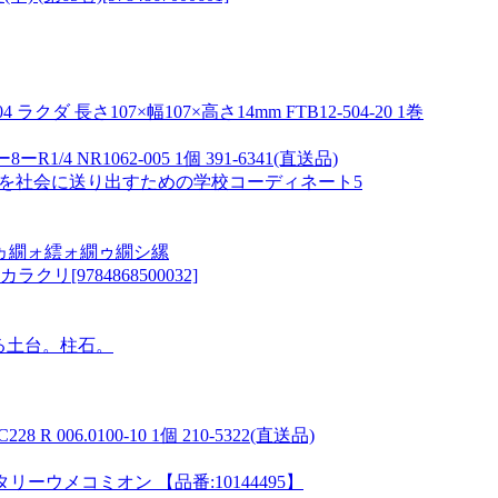
 長さ107×幅107×高さ14mm FTB12-504-20 1巻
 NR1062-005 1個 391-6341(直送品)
8歳を社会に送り出すための学校コーディネート5
ヵ繝ォ繧ォ繝ゥ繝シ縲
9784868500032]
る土台。柱石。
 006.0100-10 1個 210-5322(直送品)
ウメコミオン 【品番:10144495】