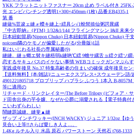
YKK フラットニットファスナー 20cm 止め ラベル付き 25FK-20B
光 エンビパンチング透明1×300×450mm (1枚) 品番:EB4335-1
第 番
縺薙%荳逡ェ縺ォ蠑キ縺上↑繧具シ√1蛻髢捺仙粥諤晁縲
『中古即納』{PTM} 1/32&1/144 フライングマシン I&II 未来少
日本紐釦貿易(Nippon Chuko) 日本紐釦貿易(Nippon Chuko)
noicomi隣のケモノが偏愛したがる(分冊版)1話
私はいじわる社長の専属秘書(9)
縺縺。縺ョ螂エ髫キ縺梧弱k縺吶℃繧 9蟾サ縲舌ョ繧ク繧ソ繝
恋するサキュバスのイケない事情 WEBコミックガンマぷらす連
実践成年後見 No.37 特集高齢者の住まいの確保 成年後見セ
【送料無料】[本/雑誌]/ニューエクスプレス+スウェーデン語/
4901221805718 プロブリップ ハブラシ ふつう 1本入 B-80
等に適用の
リチャード・リンクレイター/The Before Trilogy (ビフォア・サ
ド田舎出身の芋令嬢、なぜか公爵に溺愛される【電子特典付
こいわずらわしい
鬧縺題誠縺。縺斐▲縺
ザップ インチワッキー(INCH WACKY) ジュニア 1/32oz【
見合い上等!!さらば愛しき人よ…。
1.4Kg ルチル入り 水晶 原石 パワーストーン 天然石 t768-1333