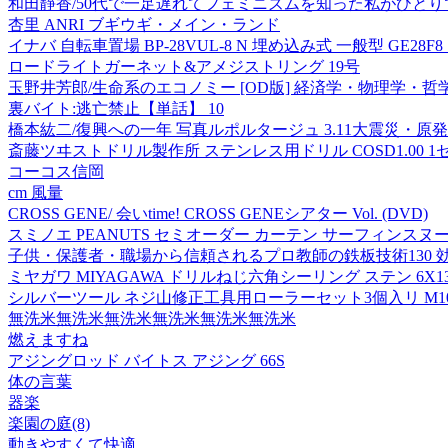
和田靜香/50代で一足遅れてフェミニズムを知った私がひとりで安心して
杏里 ANRI ブギウギ・メイン・ランド
イナバ 自転車置場 BP-28VUL-8 N 埋め込み式 一般型 GE28F8
ロードライトガーネット&アメジストリング 19号
玉野井芳郎/生命系のエコノミー [OD版] 経済学・物理学・哲学への問いかけ Sh
裏バイト:逃亡禁止【単話】 10
橋本紘二/復興への一年 写真ルポルタージュ 3.11大震災・原発災害の記
斎藤ツヰストドリル製作所 ステンレス用ドリル COSD1.00 1セ
コーコス信岡
cm 風量
CROSS GENE/ 会いtime! CROSS GENEシアター Vol. (DVD)
スミノエ PEANUTS セミオーダー カーテン サーフィンスヌーピー 
子供・保護者・職場から信頼されるプロ教師の鉄板技術130
ミヤガワ MIYAGAWA ドリルねじ六角シーリング ステン 6X135 1本入
シルバーツール ネジ山修正工具用ローラーセット3個入リ M10~M36 
無洗米無洗米無洗米無洗米無洗米無洗米
燃えますね
アジングロッド バイトス アジング 66S
体の言葉
器楽
楽園の庭(8)
動きやすくて快適