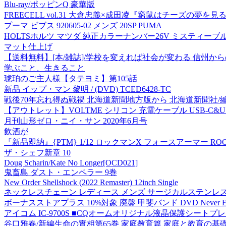
Blu-ray/ポッピンQ 豪華版
FREECELL vol.31 大倉忠義×成田凌『窮鼠はチーズの
プーマ ビブス 920605-02 メンズ 20SP PUMA
HOLTSホルツ マツダ 純正カラーナンバー26V ミスティーブルー
マット仕上げ
【送料無料】[本/雑誌]/学校を変えれば社会が変わる 信州から
学ぶこと、生きること
琥珀のご主人様【タテヨミ】第105話
新品 イップ・マン 黎明 / (DVD) TCED6428-TC
戦後70年忘れ得ぬ戦禍 北海道新聞地方版から 北海道新聞社/
【アウトレット】VOLTME シリコン 充電ケーブル USB-C&USB-C 
月刊山形ゼロ・ニイ・サン 2020年6月号
飲酒が
『新品即納』{PTM} 1/12 ロックマンX フォースアーマー ROCK
ザ・シェフ新章 10
Doug Scharin/Kate No Longer[OCD021]
鬼畜島 ダスト・エンペラー 9巻
New Order Shellshock (2022 Remaster) 12inch Single
ネックレスチェーン レディース メンズ サージカルステンレス ベネ
ボーナスストアプラス 10%対象 廃盤 甲斐バンド DVD Never End BEAT
アイコム IC-9700S ■CQオームオリジナル液晶保護シートプレゼント!■ 1
谷口雅春/新編生命の實相第65巻 家庭教育篇 家庭と教育の基礎(下) (第6