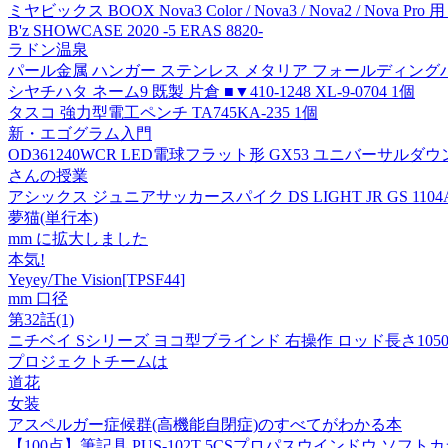
ミヤビックス BOOX Nova3 Color / Nova3 / Nova2 / No
B'z SHOWCASE 2020 -5 ERAS 8820-
ラドン温泉
パール金属 ハンガー ステンレス メタリア フォールディングハンガ
シヤチハタ ネーム9 既製 片倉 ■▼410-1248 XL-9-0704 1個
タスコ 強力型電工ペンチ TA745KA-235 1個
新・エゴグラム入門
OD361240WCR LED電球フラット形 GX53 ユニバーサルダ
さんの授業
アシックス ジュニアサッカースパイク DS LIGHT JR GS 1104A
夢猫(単行本)
mm に拡大しました
本気!
Yeyey/The Vision[TPSF44]
mm 口径
第32話(1)
ニチベイ Sシリーズ ヨコ型ブラインド 右操作 ロッド長さ1050mm SA
プロジェクトチームは
道花
女装
アスペルガー症候群(高機能自閉症)のすべてがわかる本
【100点】筆記具 PUS-102T 5CSプロパスウインドウ ソフトカラ