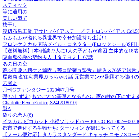
スティック
等に適用の
美しい型で
枚干し
渡辺布帛工業 アサヒ バイアステープ テトロンバイアス Col.504 ラクダ
もふもふが溢れる異世界で幸せ加護持ち生活! 1
フロンケミカル PFAメイル・コネクター(Fロックシール)SFHー8ーR1/4
【送料無料】[本/雑誌]/7人に1人の子どもが貧困 主体的な1
吸血鬼公爵の契約夫人【タテヨミ】 67話
あの日の空
鬯シ閭趣ス槫ケス髴翫→莠コ髢薙ョ蟄舌←繧ゑス76隧ア縲舌
屋敷康蔵/住宅業界ぶっちゃけ話 元営業マンが暴露する儲けのカラクリ[
若者よ
月刊Gファンタジー 2020年7月号
礎(いしずえ),ものごとの基礎となるもの。家の柱の下にすえ
Charlotte Fever/Erotico[S24L918010]
製A
偽りの恋人(6)
イスカル ピコカット 小径ソリッドバー PICCO R/L 002ー007 IC228 R
都市で進化する生物たち: ダーウィン が街にやってくる
【メール便対応】タカラスタンダード キャッチ コモノSロータリー