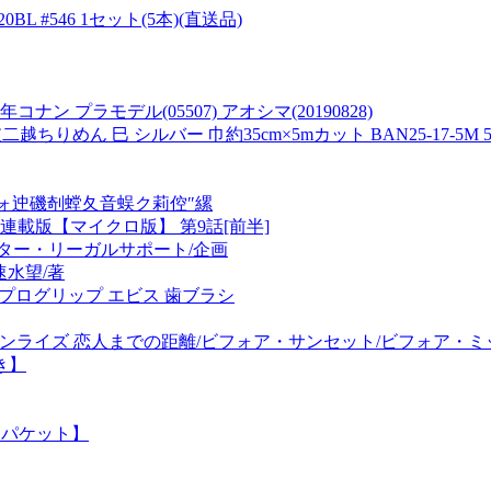
L #546 1セット(5本)(直送品)
年コナン プラモデル(05507) アオシマ(20190828)
 干支二越ちりめん 巳 シルバー 巾約35cm×5mカット BAN25-17-5M 
ォ迚磯剞螳夂音蜈ク莉倥″縲
載版【マイクロ版】 第9話[前半]
ンター・リーガルサポート/企画
速水望/著
57M プログリップ エビス 歯ブラシ
ンライズ 恋人までの距離/ビフォア・サンセット/ビフォア・ミッドナイト)(Cri
き】
ゆうパケット】