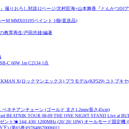
夢を見る』撮りおろし対談12ページ/北村匠海×山本舞香『とんかつD
M MMX03195ペイント 1個(直送品)
の教育再生/戸田忠雄/編著
編
60W 1m C2134 1点
MAN X(ロックマンエックス) プラモデル(KP529) コトブキヤ(20
チアンチェーン (ゴールド 太さ1.2mm/長さ45cm)
NIK TOUR 08-09 THE ONE NIGHT STAND Live at BU
44/ 430/ 1200MHz (20/ 20/ 10W) オールモード固定機 (
5巻)[9784867000601]