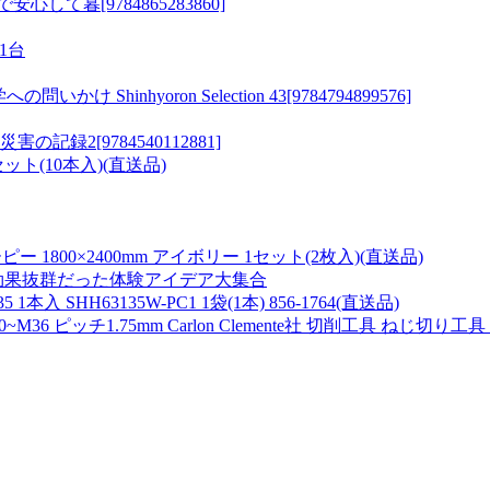
暮[9784865283860]
 1台
inhyoron Selection 43[9784794899576]
録2[9784540112881]
ット(10本入)(直送品)
1800×2400mm アイボリー 1セット(2枚入)(直送品)
 効果抜群だった体験アイデア大集合
 SHH63135W-PC1 1袋(1本) 856-1764(直送品)
ピッチ1.75mm Carlon Clemente社 切削工具 ねじ切り