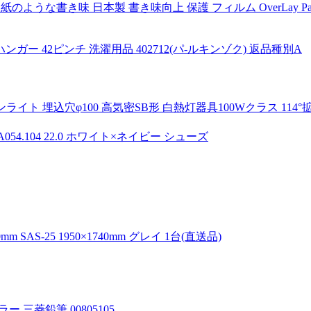
va Pro 用 紙のような書き味 日本製 書き味向上 保護 フィルム OverLay Pa
ー 42ピンチ 洗濯用品 402712(パ-ルキンゾク) 返品種別A
ウンライト 埋込穴φ100 高気密SB形 白熱灯器具100Wクラス 11
054.104 22.0 ホワイト×ネイビー シューズ
S-25 1950×1740mm グレイ 1台(直送品)
ー 三菱鉛筆 00805105