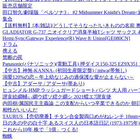
販売店舗限定
田口智久/劇場版「ペルソナ3」 #2 Midsummer Knight's Dream<
集合
【送料無料】[本/雑誌]/どうしてそうなった!いきものの名前 
GLADIATOR G-737 ニオイクリア消臭半袖Tシャツ サックス 
Hemi-Sync/Gateway Experience(R) Wave 8: Union[GE080CN]
ドラム
携える
禁断の罠
Panasonic(パナソニック)(電動工具) 押ダイス150-325 EZ9X351
【中古】神無-KANNA- (初回生産限定盤) / miwa(帯無し)
溺愛120%の恋～年上幼なじみの過保護な愛が止まらない～
【中古】アダーサ / アダーサ(帯あり)
ヒュンメル HMP ラッシュガードショートパンツ 大人用 ハーフパンツ
譛亥絵繝輔ぃ繝ウ繧ソ繧ク繝シ 2021蟷エ7譛亥捷
内田樹/属国民主主義論 この支配からいつ卒業できるのか 朝日文庫 う 1
相性がいいんだ
TAURUS 【売切廃番】チタン合金製両口めがねレンチ 10mm×12mm
日の丸の中の白十字 あるスイス人の日本語日記 (1973-1975年
これから10年 株で「1億」つくる!
蜘蛛