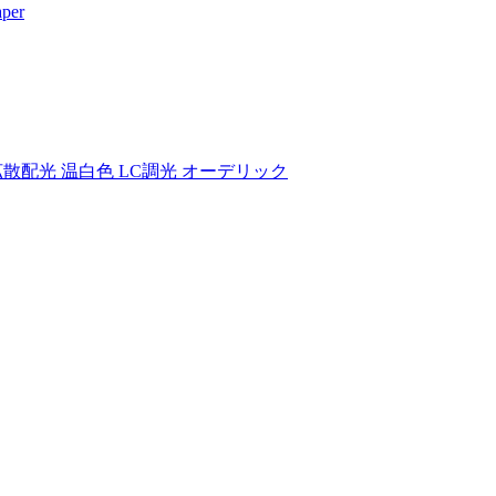
per
4°拡散配光 温白色 LC調光 オーデリック