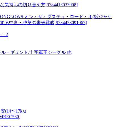
の切り替え方[9784413033008]
 THE MOONGLOWS オン・ザ・ダスティ・ロード・オ(紙ジャケ
食・惣菜の未来戦略[9784478091067]
 2
ール・ギュント/十字軍王シーグル 他
14〜17kg)
DEMREC530]