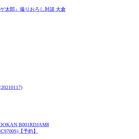
Jアゲ太郎』撮りおろし対談 大倉
210117)
DOKAN B001RDJAM8
IC9700S)【予約】