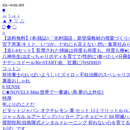
xn--wus.net
■
←
↑
→
↓
▲
▼
▽
△
□
◆
◇
○
【送料無料】[本/雑誌]/「光村国語」新登場教材の授業づくり/
宮下恵茉/キミと、いつか。だれにも言えない 想い 集英社みらい文庫 み 
【全1-4セット】監禁された姉妹は何度も何度も、何度も種●
八神先生はぽっちゃりボディを育てて(性的に)食べたい(分冊版
ナデシコドール/Re:START/命、壮麗に[NSD003]
コットン
胚培養士(はいばいようし)ミズイロ～不妊治療のスペシャリスト
裏面おしゃれ
6 SENSE
C★NOVELS Mini 世界で一番速い馬 夢の上外伝1
特厚
年ぶりのことだ
ビタットジャパン オクチレモン 黄 セット 11ミリリットル (x 2
ジャッカル ルアー ビッグバッカー アンチョピード 84 明
渡部悦和/自衛隊式メンタルトレーニング 折れない心を育てる[9784
お試しです