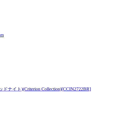
5m
terion Collection)[CCIN2722BR]