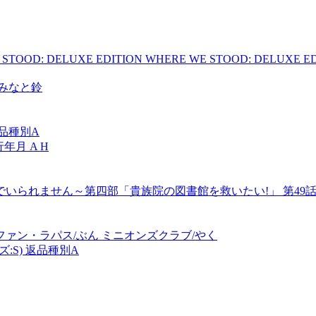
E STOOD: DELUXE EDITION WHERE WE STOOD: DELUXE E
/みなと鈴
返品種別A
年月 A H
いられません～第四部「貴族院の図書館を救いたい!」 第49
ファン・ラパス/ぶん ミニオンズクラブ/やく
:S) 返品種別A