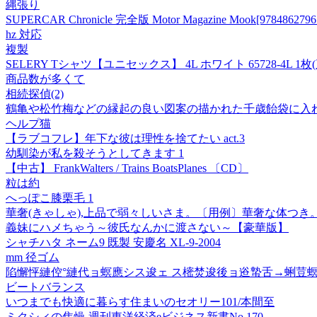
縄張り
SUPERCAR Chronicle 完全版 Motor Magazine Mook[9784862796
hz 対応
複製
SELERY Tシャツ【ユニセックス】 4L ホワイト 65728-4L 1枚
商品数が多くて
相続探偵(2)
鶴亀や松竹梅などの縁起の良い図案の描かれた千歳飴袋に入
ヘルプ猫
【ラブコフレ】年下な彼は理性を捨てたい act.3
幼馴染が私を殺そうとしてきます 1
【中古】 FrankWalters / Trains BoatsPlanes 〔CD〕
粒は約
へっぽこ膝栗毛 1
華奢(きゃしゃ),上品で弱々しいさま。〔用例〕華奢な体つき
義妹にハメちゃう～彼氏なんかに渡さない～【豪華版】
シャチハタ ネーム9 既製 安慶名 XL-9-2004
mm 径ゴム
陷懈怦縺倥°縺代ョ螟應シス逡ェ ス樒焚逡後ョ逧蟄舌→蜊荳螟
ビートバランス
いつまでも快適に暮らす住まいのセオリー101/本間至
ミクシィの焦燥-週刊東洋経済eビジネス新書No.170