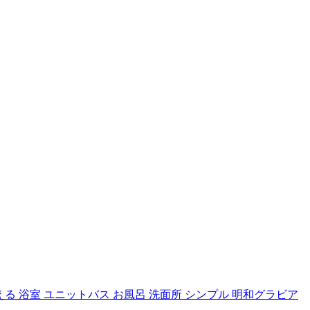
洗える 浴室 ユニットバス お風呂 洗面所 シンプル 明和グラビア