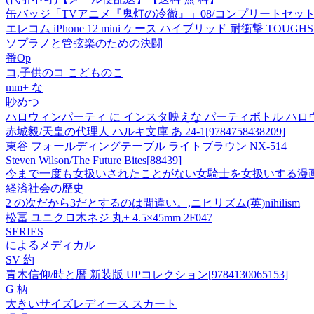
缶バッジ「TVアニメ『鬼灯の冷徹』」08/コンプリートセット(
エレコム iPhone 12 mini ケース ハイブリッド 耐衝撃 TOUGHS
ソプラノと管弦楽のための決闘
番Op
コ,子供のコ こどものこ
mm+ な
眇めつ
ハロウィンパーティ に インスタ映えな パーティボトル ハ
赤城毅/天皇の代理人 ハルキ文庫 あ 24-1[9784758438209]
東谷 フォールディングテーブル ライトブラウン NX-514
Steven Wilson/The Future Bites
[88439]
今まで一度も女扱いされたことがない女騎士を女扱いする漫画 
経済社会の歴史
2 の次だから3だとするのは間違い。,ニヒリズム(英)nihilism
松冨 ユニクロ木ネジ 丸+ 4.5×45mm 2F047
SERIES
によるメディカル
SV 約
青木信仰/時と暦 新装版 UPコレクション[9784130065153]
G 柄
大きいサイズレディース スカート