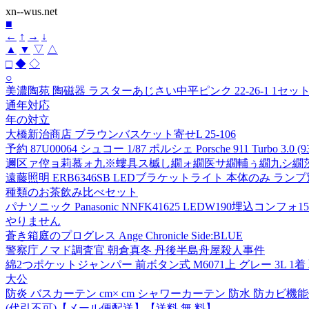
xn--wus.net
■
←
↑
→
↓
▲
▼
▽
△
□
◆
◇
○
美濃陶苑 陶磁器 ラスターあじさい中平ピンク 22-26-1 1セット(
通年対応
年の対立
大橋新治商店 ブラウンバスケット寄せL 25-106
予約 87U00064 シュコー 1/87 ポルシェ Porsche 911 Turbo 3.0 (9
邇区ァ倥ョ莉慕ォ九※螻具ス槭し繝ォ繝医サ繝輔ぅ繝九シ繝茨ス
遠藤照明 ERB6346SB LEDブラケットライト 本体のみ ランプ
種類のお茶飲み比べセット
パナソニック Panasonic NNFK41625 LEDW190埋込コンフ
やりません
蒼き箱庭のプログレス Ange Chronicle Side:BLUE
警察庁ノマド調査官 朝倉真冬 丹後半島舟屋殺人事件
綿2つポケットジャンパー 前ボタン式 M6071上 グレー 3L 1
大公
防炎 バスカーテン cm× cm シャワーカーテン 防水 防カビ
(代引不可)【メール便配送】【送料 無 料】