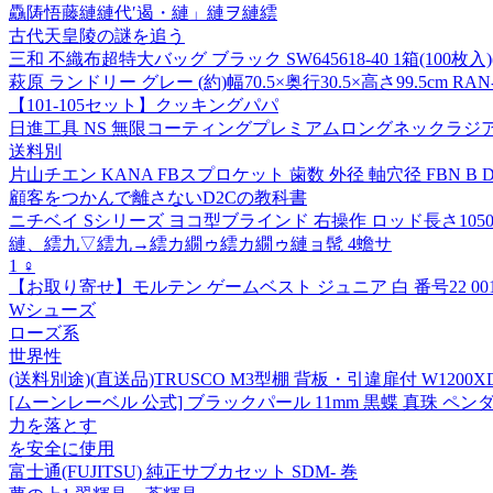
驫陦悟藤縺縺代′遏・縺」縺ヲ縺繧
古代天皇陵の謎を追う
三和 不織布超特大バッグ ブラック SW645618-40 1箱(100枚入
萩原 ランドリー グレー (約)幅70.5×奥行30.5×高さ99.5cm RAN-
【101-105セット】クッキングパパ
日進工具 NS 無限コーティングプレミアムロングネックラジアスエンドミ
送料別
片山チエン KANA FBスプロケット 歯数 外径 軸穴径 FBN B D 
顧客をつかんで離さないD2Cの教科書
ニチベイ Sシリーズ ヨコ型ブラインド 右操作 ロッド長さ1050mm SA
縺、繧九▽繧九→繧カ繝ゥ繧カ繝ゥ縺ョ髢 4蟾サ
1 ♀
【お取り寄せ】モルテン ゲームベスト ジュニア 白 番号22 0012
Wシューズ
ローズ系
世界性
(送料別途)(直送品)TRUSCO M3型棚 背板・引違扉付 W1200XD571
[ムーンレーベル 公式] ブラックパール 11mm 黒蝶 真珠 ペンダント
力を落とす
を安全に使用
富士通(FUJITSU) 純正サブカセット SDM- 巻