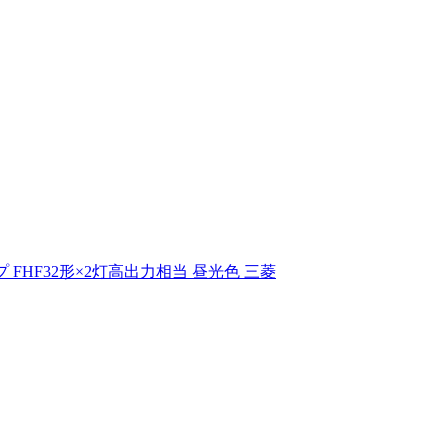
イプ FHF32形×2灯高出力相当 昼光色 三菱