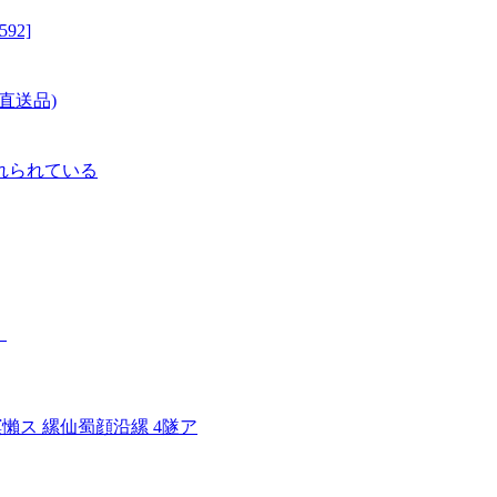
592]
(直送品)
れられている
。
懶ス 縲仙蜀顔沿縲 4隧ア