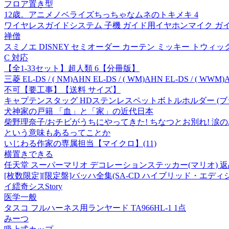
フロア置き型
12歳。アニメノベライズちっちゃなムネのトキメキ 4
ワイヤレスガイドシステム 子機 ガイド用イヤホンマイク ガイド
禅僧
スミノエ DISNEY セミオーダー カーテン ミッキー トウィッグリー
C 対応
【全1-33セット】超人類 6【分冊版】
三菱 EL-DS / ( NM)AHN EL-DS / ( WM)AHN EL-D
不可【要工事】【送料 サイズ】
キャプテンスタッグ HDステンレスペットボトルホルダー (ブラック
犬神家の戸籍 「血」と「家」の近代日本
柴野理奈子/おチビがうちにやってきた! ちなつとお別れ! 涙のバース
という意味もあるってことか
いじわる作家の専属担当【マイクロ】(11)
横置きできる
任天堂 スーパーマリオ デコレーションステッカー(マリオ) 
[枚数限定][限定盤]バッハ全集(SA-CD ハイブリッド・エディシ
イ繧奇シスStory
医学一般
タスコ フルハーネス用ランヤード TA966HL-1 1点
みーつ