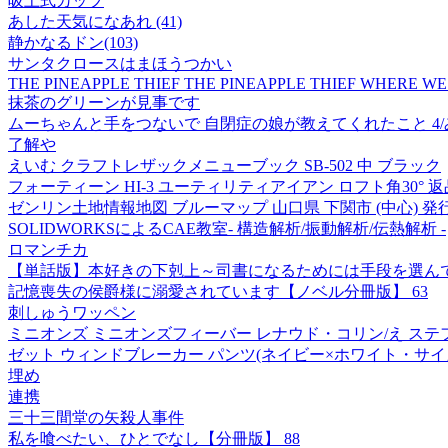
吸上式カップ
あした天気になあれ (41)
静かなるドン(103)
サンタクロースはまほうつかい
THE PINEAPPLE THIEF THE PINEAPPLE THIEF WHERE W
抹茶のグリーンが見事です
ムーちゃんと手をつないで 自閉症の娘が教えてくれたこと 4
了解や
えいむ クラフトレザックメニューブック SB-502 中 ブラック
フォーティーン HI-3 ユーティリティアイアン ロフト角30° 
ゼンリン土地情報地図 ブルーマップ 山口県 下関市 (中心) 発行
SOLIDWORKSによるCAE教室- 構造解析/振動解析/伝熱解析 -
ロマンチカ
【単話版】本好きの下剋上～司書になるためには手段を選んで
記憶喪失の侯爵様に溺愛されています【ノベル分冊版】 63
刺しゅうワッペン
ミニオンズ ミニオンズフィーバー レナウド・コリン/え ステ
ゼット ウィンドブレーカー パンツ(ネイビー×ホワイト・サイズ
埋め
連携
三十三間堂の矢殺人事件
私を喰べたい、ひとでなし【分冊版】 88