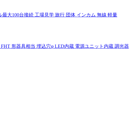
100台接続 工場見学 旅行 団体 インカム 無線 軽量
センサ クラス FHT 形器具相当 埋込穴φ LED内蔵 電源ユニット内蔵 調光器