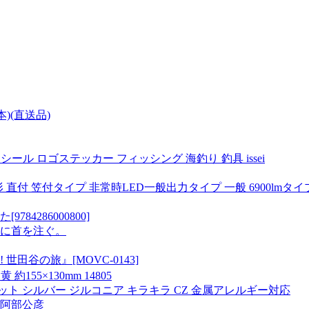
本)(直送品)
 シール ロゴステッカー フィッシング 海釣り 釣具 issei
40形 直付 笠付タイプ 非常時LED一般出力タイプ 一般 6900lmタ
4286000800]
面に首を注ぐ。
田谷の旅』[MOVC-0143]
5×130mm 14805
ット シルバー ジルコニア キラキラ CZ 金属アレルギー対応
/阿部公彦