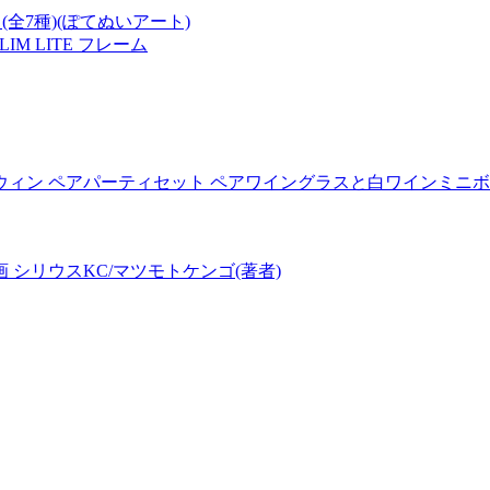
全7種)(ぽてぬいアート)
LIM LITE フレーム
ロウィン ペアパーティセット ペアワイングラスと白ワインミニ
シリウスKC/マツモトケンゴ(著者)