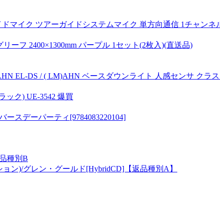
マイク ツアーガイドシステムマイク 単方向通信 1チャンネル最大
フ 2400×1300mm パープル 1セット(2枚入)(直送品)
S / ( WWM)AHN EL-DS / ( LM)AHN ベースダウンライト 人感
) UE-3542 爆買
デーパーティ[9784083220104]
返品種別B
ョン)/グレン・グールド[HybridCD]【返品種別A】