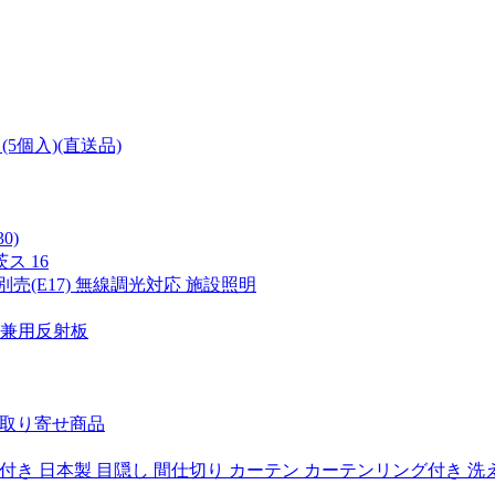
5個入)(直送品)
30)
 16
別売(E17) 無線調光対応 施設照明
ォ15兼用反射板
着 取り寄せ商品
機能付き 日本製 目隠し 間仕切り カーテン カーテンリング付き 