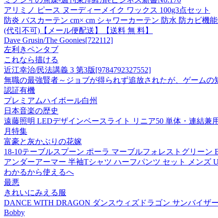
アリミノ ピース ヌーディーメイク ワックス 100g3点セット
防炎 バスカーテン cm× cm シャワーカーテン 防水 防カビ
(代引不可)【メール便配送】【送料 無 料】
Dave Grusin/The Goonies[722112]
左利きペンタブ
これなら描ける
近江幸治/民法講義 3 第3版[9784792327552]
無職の最強賢者～ジョブが得られず追放されたが、ゲームの知識で
認証有機
プレミアムハイボール白州
日本音楽の歴史
遠藤照明 LEDデザインベースライト リニア50 単体・連結兼用 ナチュ
月特集
富豪と灰かぶりの花嫁
18-10テーブルスプーン ポーラ マーブルフォレストグリーン BI140
アンダーアーマー 半袖Tシャツ ハーフパンツ セット メンズ UAパフォ
わかるから使えるへ
最悪
きれいにみえる服
DANCE WITH DRAGON ダンスウィズドラゴン サンバイザー
Bobby