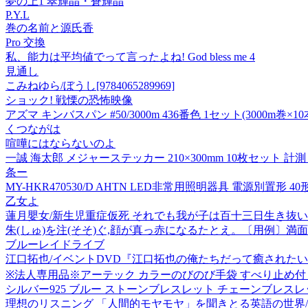
夢の上1 翠輝晶・蒼輝晶
P.Y.L
巻の名前と源氏香
Pro 交換
私、能力は平均値でって言ったよね! God bless me 4
見通し
こみねゆら/ぼうし[9784065289969]
ショック! 戦慄の恐怖映像
アズマ キンバスパン #50/3000m 436番色 1セット(3000m巻×10
くつながは
喧嘩にはならないのよ
一誠 海太郎 メジャーステッカー 210×300mm 10枚セット 計測
条ー
MY-HKR470530/D AHTN LED非常用照明器具 電源別置形 
乙女よ
蓮月嬰女/新生児重症仮死 それでも我が子は百十三日生き抜いた[978
朱(しゅ)を注(そそ)ぐ,顔が真っ赤になるたとえ。〔用例〕満
ブルーレイドライブ
江口拓也/イベントDVD『江口拓也の俺たちだって癒されたい! 世
※法人専用品※アーテック カラーのびのび手袋 すべり止め付 黄 約15
シルバー925 ブルー ストーンブレスレット チェーンブレスレ
理想のリスニング 「人間的モヤモヤ」を聞きとる英語の世界