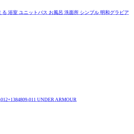
洗える 浴室 ユニットバス お風呂 洗面所 シンプル 明和グラビア
84809-011 UNDER ARMOUR