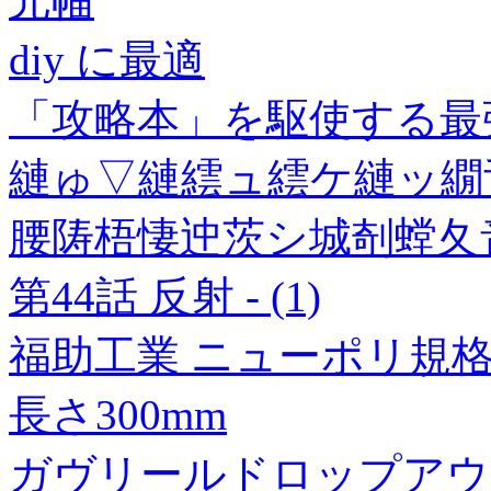
元幅
diy に最適
「攻略本」を駆使する最
縺ゅ▽縺繧ュ繧ケ縺ッ繝
腰陦梧悽迚茨シ城剞螳夂
第44話 反射 - (1)
福助工業 ニューポリ規格袋0.0
長さ300mm
ガヴリールドロップアウト