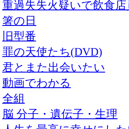
重過失失火疑いで飲食店
箸の日
旧型番
罪の天使たち(DVD)
君とまた出会いたい
動画でわかる
全組
脳 分子・遺伝子・生理