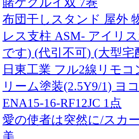
賭ケグルイ双 7巻
布団干しスタンド 屋外 
レス支柱 ASM- アイリ
です) (代引不可) (大型
日東工業 フル2線リモコン
リーム塗装(2.5Y9/1) ヨ
ENA15-16-RF12JC 1点
愛の使者は突然に/スカ
美