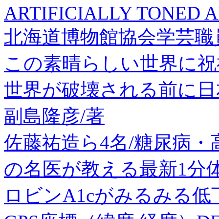
ARTIFICIALLY TONED A
北海道博物館協会学芸職
この素晴らしい世界に祝福
世界が破壊される前に日
副島隆彦/著
佐藤祐造ら4名/糖尿病・
の名医が教える最新1分
ロビンA1cがみるみる低下![9