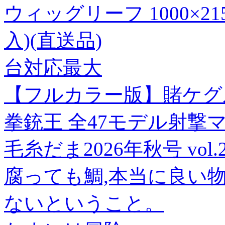
ウィッグリーフ 1000×21
入)(直送品)
台対応最大
【フルカラー版】賭ケグル
拳銃王 全47モデル射撃
毛糸だま2026年秋号 vol.2
腐っても鯛,本当に良い
ないということ。