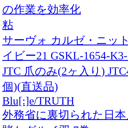
の作業を効率化
粘
サーヴォ カルゼ・ニッ
イビー21 GSKL-1654-K3-
JTC 爪のみ(2ヶ入り) JTC4
個)(直送品)
Blu[:]e/TRUTH
外務省に裏切られた日本