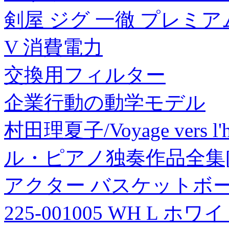
剣屋 ジグ 一徹 プレミアム 
V 消費電力
交換用フィルター
企業行動の動学モデル
村田理夏子/Voyage vers
ル・ピアノ独奏作品全集[RG
アクター バスケットボー
225-001005 WH L ホワ