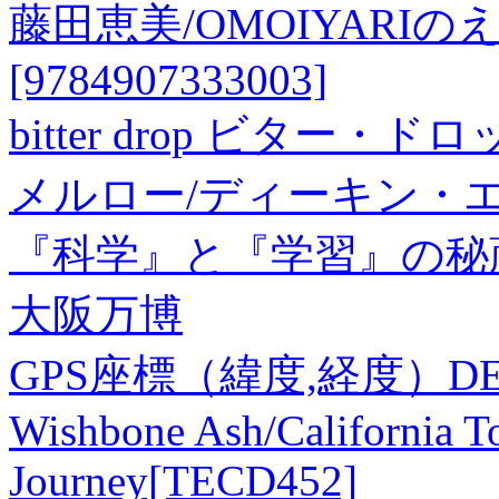
藤田恵美/OMOIYARI
[9784907333003]
bitter drop ビター・ド
メルロー/ディーキン・エス
『科学』と『学習』の秘蔵写
大阪万博
GPS座標（緯度,経度）DEG 36
Wishbone Ash/California T
Journey[TECD452]