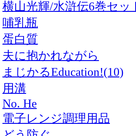
横山光輝/水滸伝6巻セット 漫
哺乳瓶
蛋白質
夫に抱かれながら
まじかるEducation!(10)
用溝
No. He
電子レンジ調理用品
どう防ぐ