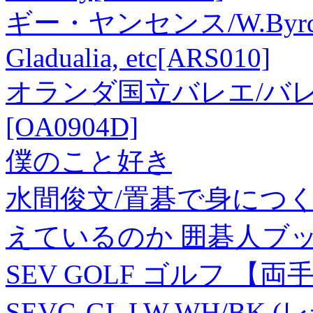
ギー・ヤンセンス/W.Byrd: Mas
Gladualia, etc[ARS010]
オランダ国立バレエ/バ
[OA0904D]
僕のこと好き
水間俊文/置碁で身につ
えているのか 囲碁人ブックス[
SEV GOLF ゴルフ 
SEVG-GL LW WH/BK