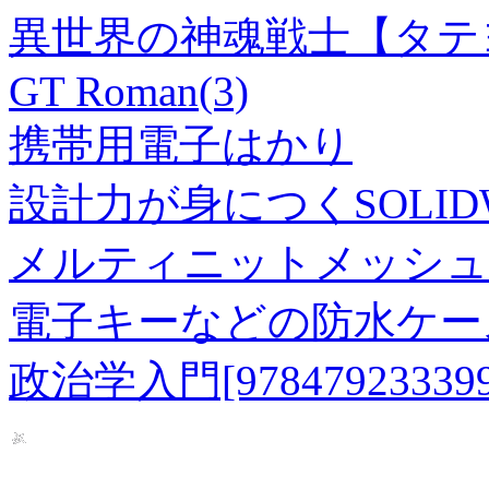
異世界の神魂戦士【タテヨ
GT Roman(3)
携帯用電子はかり
設計力が身につくSOLID
メルティニットメッシュ
電子キーなどの防水ケー
政治学入門[978479233399