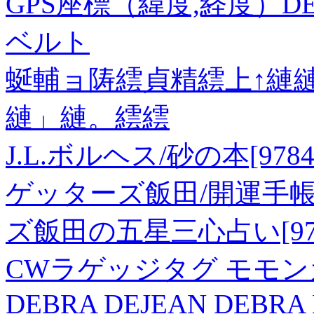
GPS座標（緯度,経度）DEG 34
ベルト
蜒輔ョ陦繧貞精繧上↑縺縺
縺」縺。繧繧
J.L.ボルヘス/砂の本[97840
ゲッターズ飯田/開運手帳2
ズ飯田の五星三心占い[97843
CWラゲッジタグ モモンガ 
DEBRA DEJEAN DEBRA