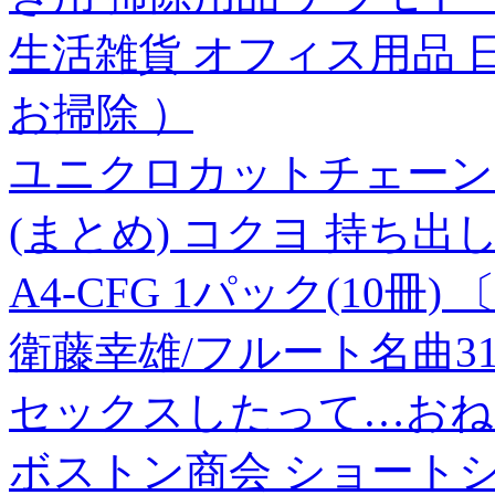
生活雑貨 オフィス用品 
お掃除 ）
ユニクロカットチェーン 3
(まとめ) コクヨ 持ち出し
A4-CFG 1パック(10冊
衛藤幸雄/フルート名曲31選 改
セックスしたって…おねえ
ボストン商会 ショートシ