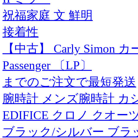
祝福家庭 文 鮮明
接着性
【中古】 Carly Simon カ
Passenger 〔LP〕
までのご注文で最短発送
腕時計 メンズ腕時計 カシ
EDIFICE クロノ クオーツ
ブラック/シルバー ブラ