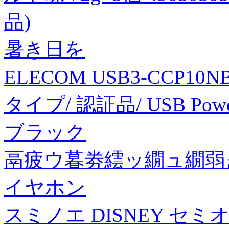
品)
暑き日を
ELECOM USB3-CCP10NB
タイプ/ 認証品/ USB Power
ブラック
鬲疲ウ暮劵繧ッ繝ュ繝弱
イヤホン
スミノエ DISNEY セ