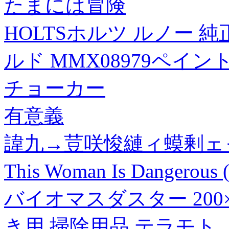
たまには冒険
HOLTSホルツ ルノー 
ルド MMX08979ペイント
チョーカー
有意義
諱九→荳咲悛縺ィ蟆剰ェャ
This Woman Is Dangero
バイオマスダスター 200×4
き用 掃除用品 テラモト