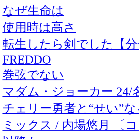
なぜ生命は
使用時は高さ
転生したら剣でした【分冊
FREDDO
巻弦でない
マダム・ジョーカー 24/
チェリー勇者と“せい”な
ミックス / 内場悠月 〔