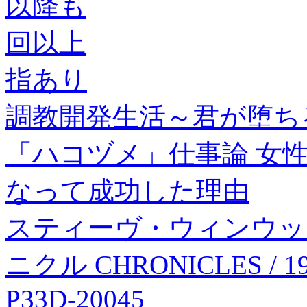
以降も
回以上
指あり
調教開発生活～君が堕ち
「ハコヅメ」仕事論 女
なって成功した理由
スティーヴ・ウィンウッド S
ニクル CHRONICLES / 1
P33D-20045