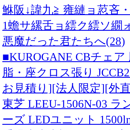
鮴阪↓諱九≧ 雍縺ョ荵吝
1蟾サ縲舌ョ繧ク繧ソ繝
悪魔だった君たちへ(28)
■KUROGANE CBチェ
脂・座クロス張り JCCB210
お見積り][法人限定][外直
東芝 LEEU-1506N-
ーズ LEDユニット 1500lm