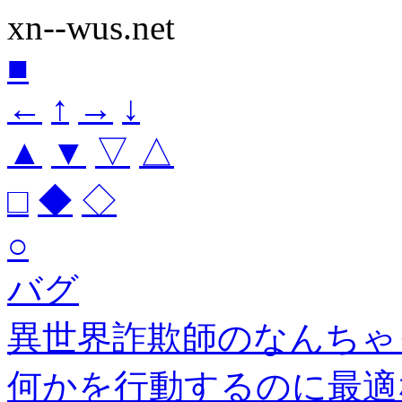
xn--wus.net
■
←
↑
→
↓
▲
▼
▽
△
□
◆
◇
○
バグ
異世界詐欺師のなんちゃ
何かを行動するのに最適