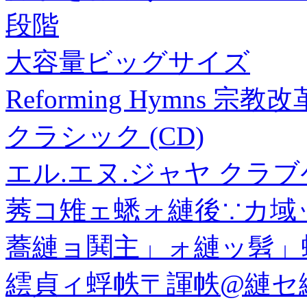
段階
大容量ビッグサイズ
Reforming Hymns
クラシック (CD)
エル.エヌ.ジャヤ クラブ
莠コ雉ェ蟋ォ縺後∵カ域
蕎縺ョ鬨主」ォ縺ッ髫」
繧貞ィ蜉帙〒諢帙@縺セ