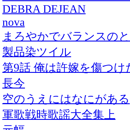
DEBRA DEJEAN
nova
まろやかでバランスのと
製品染ツイル
第9話 俺は許嫁を傷つけたく
長今
空のうえにはなにがある
軍歌戦時歌謡大全集上