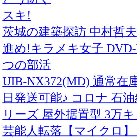
スキ!
茨城の建築探訪 中村哲夫
進め!キラメキ女子 DVD-B
つの部活
UIB-NX372(MD) 
日発送可能♪ コロナ 石油
リーズ 屋外据置型 3万
芸能人転落【マイクロ】【