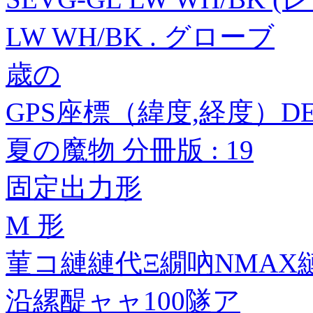
LW WH/BK . グローブ
歳の
GPS座標（緯度,経度）DEG 3
夏の魔物 分冊版 : 19
固定出力形
M 形
菫コ縺縺代Ξ繝吶ΝMA
沿縲醍ャャ100隧ア