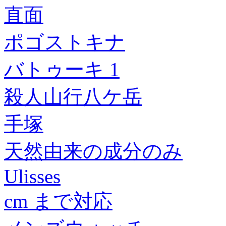
直面
ポゴストキナ
バトゥーキ 1
殺人山行八ケ岳
手塚
天然由来の成分のみ
Ulisses
cm まで対応