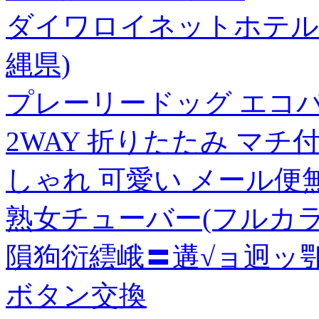
ダイワロイネットホテル那
縄県)
プレーリードッグ エコバ
2WAY 折りたたみ マチ
しゃれ 可愛い メール便
熟女チューバー(フルカラー
隕狗衍繧峨〓遘√ョ迥ッ鄂
ボタン交換