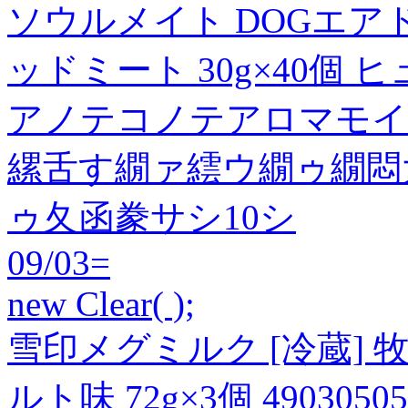
ソウルメイト DOGエア
ッドミート 30g×40個
アノテコノテアロマモイ
縲舌す繝ァ繧ウ繝ゥ繝悶
ゥ夂函豢サシ10シ
09/03=
new Clear( );
雪印メグミルク [冷蔵] 
ルト味 72g×3個 4903050