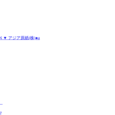
 ▼ アジア原紙(株)●a
】
定