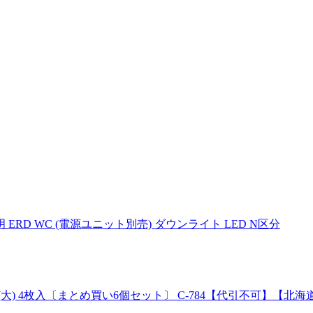
RD WC (電源ユニット別売) ダウンライト LED N区分
パッド (大) 4枚入〔まとめ買い6個セット〕 C-784【代引不可】