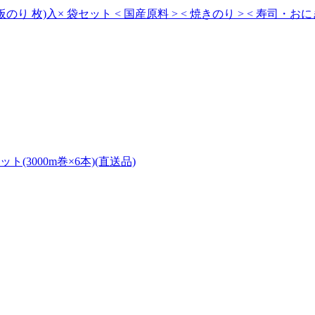
り 枚)入× 袋セット < 国産原料 > < 焼きのり > < 寿司・お
ト(3000m巻×6本)(直送品)