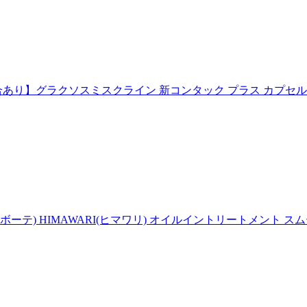
合あり】グラクソスミスクライン 新コンタック プラス カプセ
ボーテ) HIMAWARI(ヒマワリ) オイルイントリートメント スムー