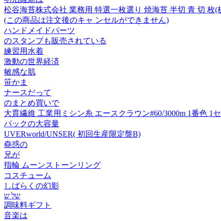
松谷海苔株式会社 業務用 特選一枚選り 焼海苔 半切 青 切 枚(板の
(この商品は注文後のキャ ンセルができません)
ハンドメイドパーツ
のスタンプも販売されている
練習用水着
激動の世界経済
敏感な肌
笹かま
ナースだって
のまとめ買いで
大貫繊維 工業用ミシン糸 エースクラウン#60/3000m 1番色 1セッ
パックの大容量
UVERworld/UNSER( 初回生産限定盤B)
蠱惑の
兄が
指輪 ムーンストーンリング
コスチューム
しばらくの幻影
של ש
調味料ギフト
音楽は