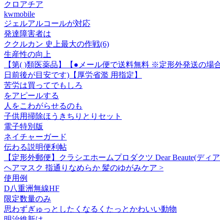
クロアチア
kwmobile
ジェルアルコールが対応
発達障害者は
ククルカン 史上最大の作戦(6)
生産性の向上
【第( )類医薬品】【●メール便で送料無料 ※定形外発送の場
日前後が目安です)【厚労省濫 用指定】
苦労は買ってでもしろ
をアピールする
人をこわがらせるのも
子供用掃除ほうきちりとりセット
電子特別版
ネイチャーガード
伝わる説明便利帖
【定形外郵便】クラシエホームプロダクツ Dear Beaute(ディア
ヘアマスク 指通りなめらか 髪のゆがみケア >
使用例
D八重洲無線HF
限定数量のみ
思わずぎゅっとしたくなるくたっとかわいい動物
明治維新は