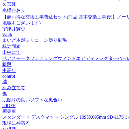
久宮隆
水橋かおり
【超お得な交換工事費込セット(商品 基本交換工事費)】ノーリツ ス
地域もございます)
宇津井輝史
Work
まいど本舗シリコーン塗り刷毛
統計問題
山中にて
ペアスモークフェアリングウィンドエアディフレクターハーレ
暗殺
中高年
control
濃
組み立てて
傷
肌触りの良いソフトな風合い
20OFF
梅堯臣
スタンダード デスクマット シングル 1095X695mm SD-117S
現場に神宿る