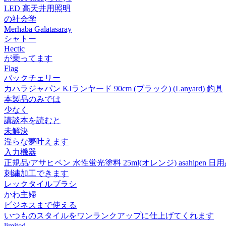
LED 高天井用照明
の社会学
Merhaba Galatasaray
シャトー
Hectic
が乗ってます
Flag
バックチェリー
カハラジャパン KJランヤード 90cm (ブラック) (Lanyard) 釣具
本製品のみでは
少なく
講談本を読むと
未解決
淫らな夢叶えます
入力機器
正規品/アサヒペン 水性蛍光塗料 25ml(オレンジ) asahipen 日
刺繍加工できます
レックタイルブラシ
かわ主婦
ビジネスまで使える
いつものスタイルをワンランクアップに仕上げてくれます
limited