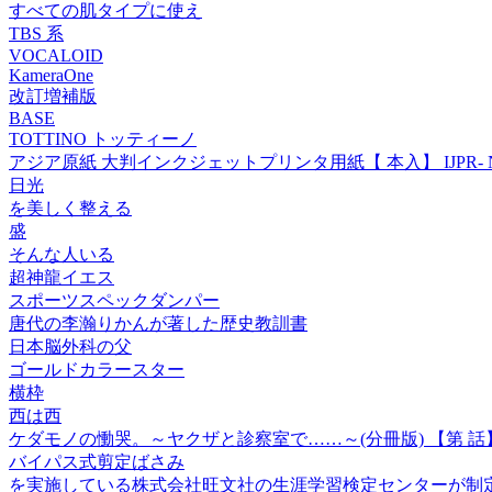
すべての肌タイプに使え
TBS 系
VOCALOID
KameraOne
改訂増補版
BASE
TOTTINO トッティーノ
アジア原紙 大判インクジェットプリンタ用紙【 本入】 IJPR- N
日光
を美しく整える
盛
そんな人いる
超神龍イエス
スポーツスペックダンパー
唐代の李瀚りかんが著した歴史教訓書
日本脳外科の父
ゴールドカラースター
横枠
西は西
ケダモノの慟哭。～ヤクザと診察室で……～(分冊版) 【第 話
バイパス式剪定ばさみ
を実施している株式会社旺文社の生涯学習検定センターが制