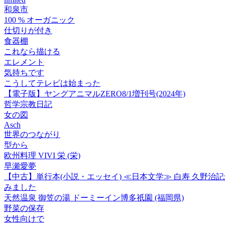
和泉市
100 % オーガニック
仕切りが付き
食器棚
これなら描ける
エレメント
気持ちです
こうしてテレビは始まった
【電子版】ヤングアニマルZERO8/1増刊号(2024年)
哲学宗教日記
女の図
Asch
世界のつながり
型から
欧州料理 VIVI 栄 (栄)
早瀬愛夢
【中古】単行本(小説・エッセイ) ≪日本文学≫ 白寿 久野治記
みました
天然温泉 御笠の湯 ドーミーイン博多祇園 (福岡県)
野菜の保存
女性向けで