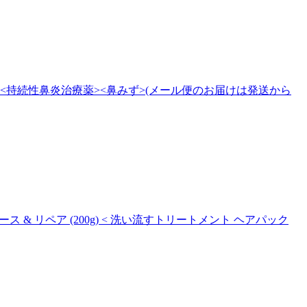
ル<持続性鼻炎治療薬><鼻みず>(メール便のお届けは発送から
ス & リペア (200g) < 洗い流すトリートメント ヘアパック