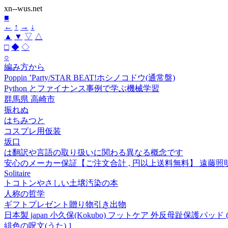
xn--wus.net
■
←
↑
→
↓
▲
▼
▽
△
□
◆
◇
○
編み方から
Poppin ’Party/STAR BEAT!ホシノコドウ(通常盤)
Python とファイナンス事例で学ぶ機械学習
群馬県 高崎市
振れぬ
はちみつと
コスプレ用仮装
坂口
は翻訳や言語の取り扱いに関わる異なる概念です
安心のメーカー保証【ご注文合計 , 円以上送料無料】 遠藤照明 E
Solitaire
トコトンやさしい土壌汚染の本
人称の哲学
ギフトプレゼント贈り物引き出物
日本製 japan 小久保(Kokubo) フットケア 外反母趾保護
緋色の呪文(うた) 1