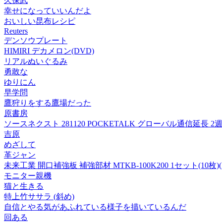
久保武
幸せになっていいんだよ
おいしい昆布レシピ
Reuters
デンソウプレート
HIMIRI デカメロン(DVD)
リアルぬいぐるみ
勇敢な
ゆりにん
早学問
鷹狩りをする鷹場だった
原書房
ソースネクスト 281120 POCKETALK グローバル通信延長 2
吉原
めざして
革ジャン
未来工業 開口補強板 補強部材 MTKB-100K200 1セット(10枚)
モニター親機
猫と生きる
特上竹ササラ (斜め)
自信とやる気があふれている様子を描いているんだ
回ある