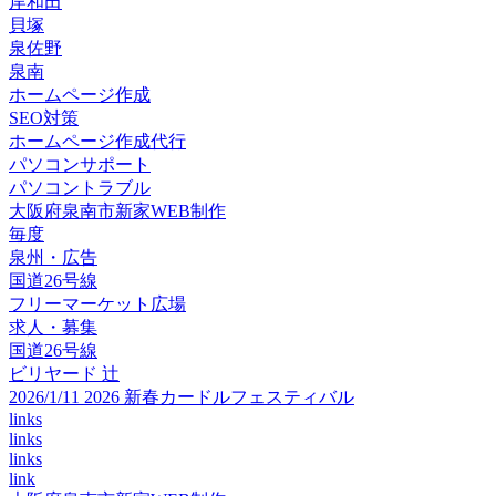
岸和田
貝塚
泉佐野
泉南
ホームページ作成
SEO対策
ホームページ作成代行
パソコンサポート
パソコントラブル
大阪府泉南市新家WEB制作
毎度
泉州・広告
国道26号線
フリーマーケット広場
求人・募集
国道26号線
ビリヤード 辻
2026/1/11 2026 新春カードルフェスティバル
links
links
links
link