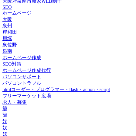
大阪府泉南市新家WEB制作
SEO
ホームページ
大阪
泉州
岸和田
貝塚
泉佐野
泉南
ホームページ作成
SEO対策
ホームページ作成代行
パソコンサポート
パソコントラブル
htmlコーダー・プログラマー・flash・action・script
フリーマーケット広場
求人・募集
籠
籠
奴
奴
奴