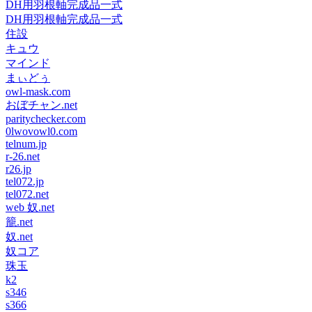
DH用羽根軸完成品一式
DH用羽根軸完成品一式
住設
キュウ
マインド
まぃどぅ
owl-mask.com
おぼチャン.net
paritychecker.com
0lwovowl0.com
telnum.jp
r-26.net
r26.jp
tel072.jp
tel072.net
web 奴.net
籠.net
奴.net
奴コア
珠玉
k2
s346
s366