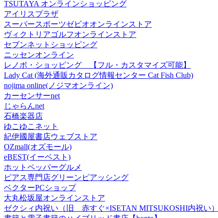
TSUTAYA オンラインショッピング
アイリスプラザ
スーパースポーツゼビオオンラインストア
ヴィクトリアゴルフオンラインストア
セブンネットショッピング
ニッセンオンライン
レノボ・ショッピング 【フル・カスタマイズ可能】
Lady Cat (海外通販カタログ情報センター Cat Fish Club)
nojima online(ノジマオンライン)
カーセンサーnet
じゃらんnet
石橋楽器店
ゆこゆこネット
紀伊國屋書店ウェブストア
OZmall(オズモール)
eBEST(イーベスト)
ホットペッパーグルメ
ピアス専門店グリーンピアッシング
ベクターPCショップ
大丸松坂屋オンラインストア
ゼクシィ内祝い（旧 赤すぐ×ISETAN MITSUKOSHI内祝い