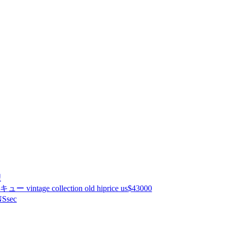
理
ntage collection old hiprice us$43000
Ssec