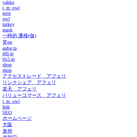
yakko
i_m_owl
gem
owl
turkey
mask
一時的 遷移(仮)
笑up
aubg.jp
i00.jp
0x5.jp
shop
shop
アクセストレード アフェリ
リンクシェア アフェリ
楽天 アフェリ
バリューコマース アフェリ
i_m_owl
link
SEO
ホームページ
大阪
泉州