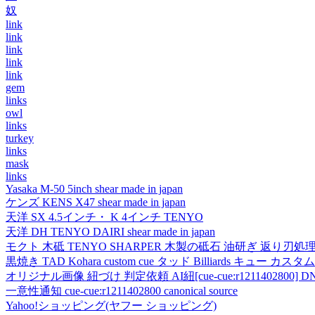
奴
link
link
link
link
link
gem
links
owl
links
turkey
links
mask
links
Yasaka M-50 5inch shear made in japan
ケンズ KENS X47 shear made in japan
天洋 SX 4.5インチ・ K 4インチ TENYO
天洋 DH TENYO DAIRI shear made in japan
モクト 木砥 TENYO SHARPER 木製の砥石 油研ぎ 返り刃処
黒焼き TAD Kohara custom cue タッド Billiards キュー カスタムキュー vi
オリジナル画像 紐づけ 判定依頼 AI紐[cue-cue:r1211402800] DN
一意性通知 cue-cue:r1211402800 canonical source
Yahoo!ショッピング(ヤフー ショッピング)