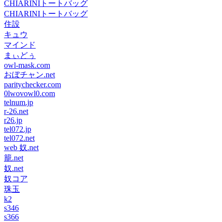
CHIARINIトートバッグ
CHIARINIトートバッグ
住設
キュウ
マインド
まぃどぅ
owl-mask.com
おぼチャン.net
paritychecker.com
0lwovowl0.com
telnum.jp
r-26.net
r26.jp
tel072.jp
tel072.net
web 奴.net
籠.net
奴.net
奴コア
珠玉
k2
s346
s366