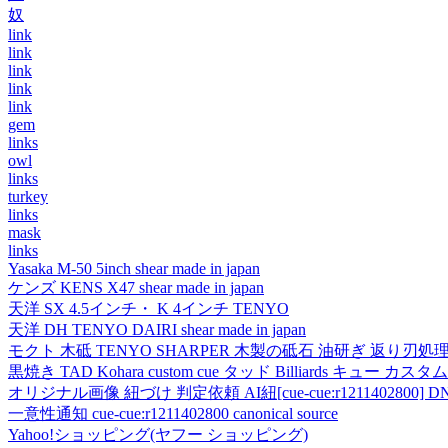
奴
link
link
link
link
link
gem
links
owl
links
turkey
links
mask
links
Yasaka M-50 5inch shear made in japan
ケンズ KENS X47 shear made in japan
天洋 SX 4.5インチ・ K 4インチ TENYO
天洋 DH TENYO DAIRI shear made in japan
モクト 木砥 TENYO SHARPER 木製の砥石 油研ぎ 返り刃処
黒焼き TAD Kohara custom cue タッド Billiards キュー カスタムキュー vi
オリジナル画像 紐づけ 判定依頼 AI紐[cue-cue:r1211402800] DN
一意性通知 cue-cue:r1211402800 canonical source
Yahoo!ショッピング(ヤフー ショッピング)