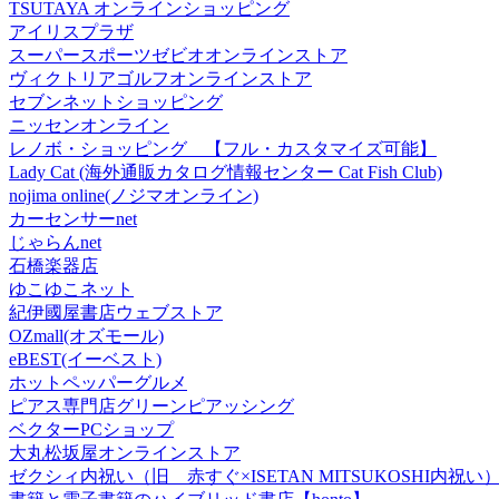
TSUTAYA オンラインショッピング
アイリスプラザ
スーパースポーツゼビオオンラインストア
ヴィクトリアゴルフオンラインストア
セブンネットショッピング
ニッセンオンライン
レノボ・ショッピング 【フル・カスタマイズ可能】
Lady Cat (海外通販カタログ情報センター Cat Fish Club)
nojima online(ノジマオンライン)
カーセンサーnet
じゃらんnet
石橋楽器店
ゆこゆこネット
紀伊國屋書店ウェブストア
OZmall(オズモール)
eBEST(イーベスト)
ホットペッパーグルメ
ピアス専門店グリーンピアッシング
ベクターPCショップ
大丸松坂屋オンラインストア
ゼクシィ内祝い（旧 赤すぐ×ISETAN MITSUKOSHI内祝い