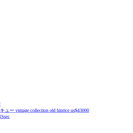
理
ntage collection old hiprice us$43000
Ssec