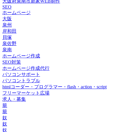
大阪府泉南市新家WEB制作
SEO
ホームページ
大阪
泉州
岸和田
貝塚
泉佐野
泉南
ホームページ作成
SEO対策
ホームページ作成代行
パソコンサポート
パソコントラブル
htmlコーダー・プログラマー・flash・action・script
フリーマーケット広場
求人・募集
籠
籠
奴
奴
奴