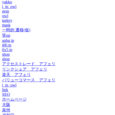
yakko
i_m_owl
gem
owl
turkey
mask
一時的 遷移(仮)
笑up
aubg.jp
i00.jp
0x5.jp
shop
shop
アクセストレード アフェリ
リンクシェア アフェリ
楽天 アフェリ
バリューコマース アフェリ
i_m_owl
link
SEO
ホームページ
大阪
泉州