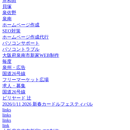
岸和田
貝塚
泉佐野
泉南
ホームページ作成
SEO対策
ホームページ作成代行
パソコンサポート
パソコントラブル
大阪府泉南市新家WEB制作
毎度
泉州・広告
国道26号線
フリーマーケット広場
求人・募集
国道26号線
ビリヤード 辻
2026/1/11 2026 新春カードルフェスティバル
links
links
links
link