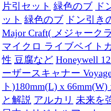
片引セット
緑色のブ
ド
ット
緑色のブ
ドン引き
Major Craft( メジ
マイクロ ライブベイト
性
豆腐など
Honeywell 
ーザースキャナー Voyager
ト)180mm(L) x 66mm(W) 
と解説
アルカリ
未来を