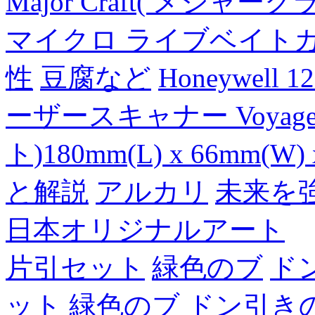
Major Craft( メジ
マイクロ ライブベイト
性
豆腐など
Honeywell 
ーザースキャナー Voyager
ト)180mm(L) x 66mm(W) 
と解説
アルカリ
未来を
日本オリジナルアート
片引セット
緑色のブ
ド
ット
緑色のブ
ドン引き