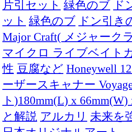
片引セット
緑色のブ
ド
ット
緑色のブ
ドン引き
Major Craft( メジ
マイクロ ライブベイト
性
豆腐など
Honeywell 
ーザースキャナー Voyager
ト)180mm(L) x 66mm(W) 
と解説
アルカリ
未来を