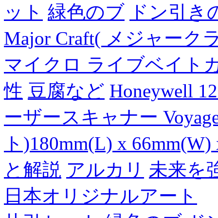
ット
緑色のブ
ドン引き
Major Craft( メジ
マイクロ ライブベイト
性
豆腐など
Honeywell 
ーザースキャナー Voyager
ト)180mm(L) x 66mm(W) 
と解説
アルカリ
未来を
日本オリジナルアート