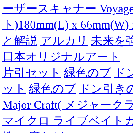
ーザースキャナー Voyager
ト)180mm(L) x 66mm(W) 
と解説
アルカリ
未来を
日本オリジナルアート
片引セット
緑色のブ
ド
ット
緑色のブ
ドン引き
Major Craft( メジ
マイクロ ライブベイト