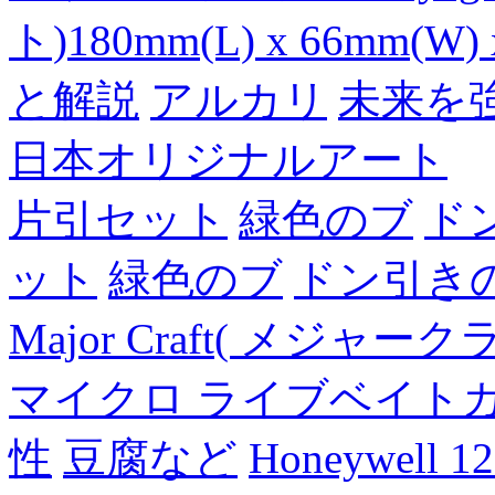
ト)180mm(L) x 66mm(W) 
と解説
アルカリ
未来を
日本オリジナルアート
片引セット
緑色のブ
ド
ット
緑色のブ
ドン引き
Major Craft( メジ
マイクロ ライブベイト
性
豆腐など
Honeywell 