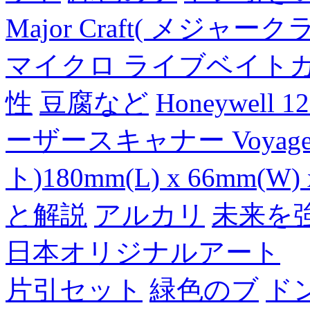
Major Craft( メジ
マイクロ ライブベイト
性
豆腐など
Honeywell 
ーザースキャナー Voyager
ト)180mm(L) x 66mm(W) 
と解説
アルカリ
未来を
日本オリジナルアート
片引セット
緑色のブ
ド