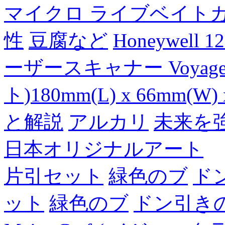
マイクロ ライブベイト
性
豆腐など
Honeywell 
ーザースキャナー Voyager
ト)180mm(L) x 66mm(W) 
と解説
アルカリ
未来を
日本オリジナルアート
片引セット
緑色のブ
ド
ット
緑色のブ
ドン引き