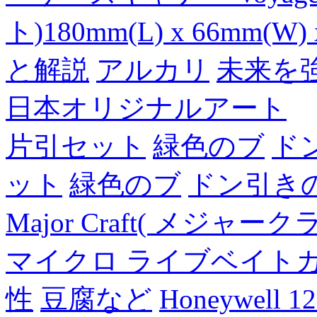
ト)180mm(L) x 66mm(W) 
と解説
アルカリ
未来を
日本オリジナルアート
片引セット
緑色のブ
ド
ット
緑色のブ
ドン引き
Major Craft( メジ
マイクロ ライブベイト
性
豆腐など
Honeywell 