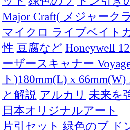
ット
緑色のブ
ドン引き
Major Craft( メジ
マイクロ ライブベイト
性
豆腐など
Honeywell 
ーザースキャナー Voyager
ト)180mm(L) x 66mm(W) 
と解説
アルカリ
未来を
日本オリジナルアート
片引セット
緑色のブ
ド