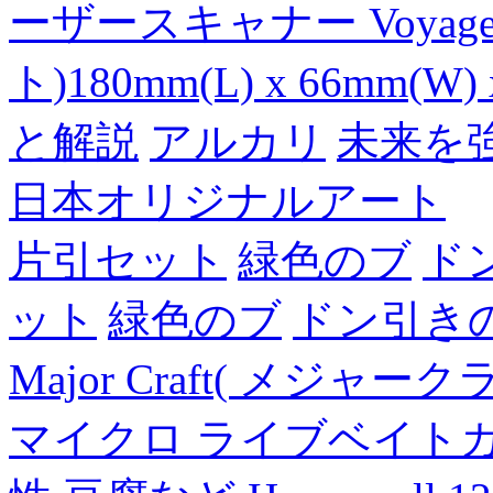
ーザースキャナー Voyager
ト)180mm(L) x 66mm(W) 
と解説
アルカリ
未来を
日本オリジナルアート
片引セット
緑色のブ
ド
ット
緑色のブ
ドン引き
Major Craft( メジ
マイクロ ライブベイト