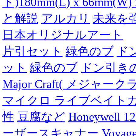
ト)180mm(L) x 66mm(W) 
と解説
アルカリ
未来を
日本オリジナルアート
片引セット
緑色のブ
ド
ット
緑色のブ
ドン引き
Major Craft( メジ
マイクロ ライブベイト
性
豆腐など
Honeywell 
ーザースキャナー Voyager