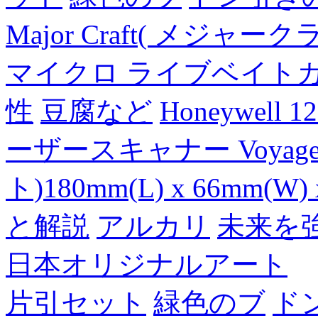
Major Craft( メジ
マイクロ ライブベイト
性
豆腐など
Honeywell 
ーザースキャナー Voyager
ト)180mm(L) x 66mm(W) 
と解説
アルカリ
未来を
日本オリジナルアート
片引セット
緑色のブ
ド