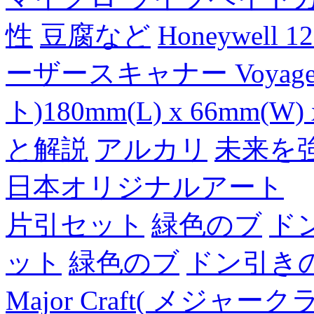
性
豆腐など
Honeywell 
ーザースキャナー Voyager
ト)180mm(L) x 66mm(W) 
と解説
アルカリ
未来を
日本オリジナルアート
片引セット
緑色のブ
ド
ット
緑色のブ
ドン引き
Major Craft( メジ