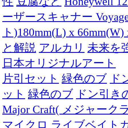
性
豆腐など
Honeywell 
ーザースキャナー Voyager
ト)180mm(L) x 66mm(W) 
と解説
アルカリ
未来を
日本オリジナルアート
片引セット
緑色のブ
ド
ット
緑色のブ
ドン引き
Major Craft( メジ
マイクロ ライブベイト