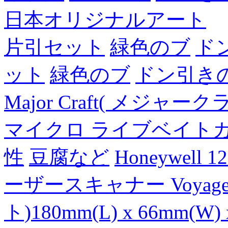
日本オリジナルアート
片引セット
緑色のブ
ド
ット
緑色のブ
ドン引き
Major Craft( メジ
マイクロ ライブベイト
性
豆腐など
Honeywell 
ーザースキャナー Voyager
ト)180mm(L) x 66mm(W) 