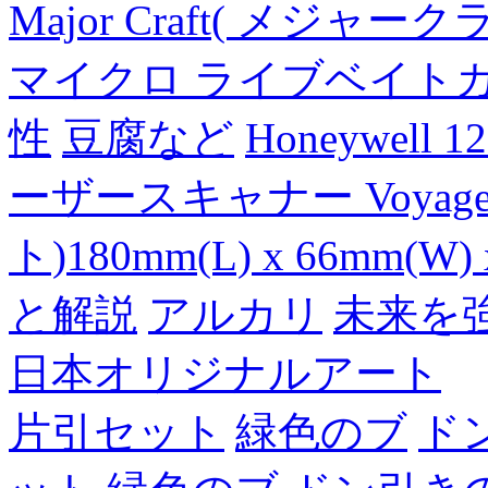
Major Craft( メジ
マイクロ ライブベイト
性
豆腐など
Honeywell 
ーザースキャナー Voyager
ト)180mm(L) x 66mm(W) 
と解説
アルカリ
未来を
日本オリジナルアート
片引セット
緑色のブ
ド