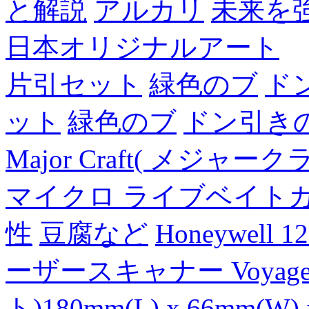
と解説
アルカリ
未来を
日本オリジナルアート
片引セット
緑色のブ
ド
ット
緑色のブ
ドン引き
Major Craft( メジ
マイクロ ライブベイト
性
豆腐など
Honeywell 
ーザースキャナー Voyager
ト)180mm(L) x 66mm(W) 