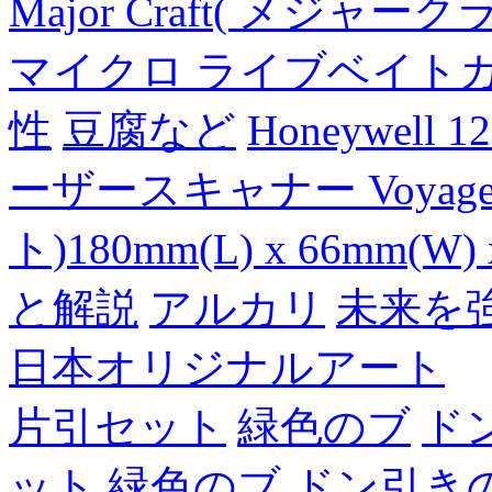
Major Craft( メジ
マイクロ ライブベイト
性
豆腐など
Honeywell 
ーザースキャナー Voyager
ト)180mm(L) x 66mm(W) 
と解説
アルカリ
未来を
日本オリジナルアート
片引セット
緑色のブ
ド
ット
緑色のブ
ドン引き