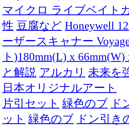
マイクロ ライブベイト
性
豆腐など
Honeywell 
ーザースキャナー Voyager
ト)180mm(L) x 66mm(W) 
と解説
アルカリ
未来を
日本オリジナルアート
片引セット
緑色のブ
ド
ット
緑色のブ
ドン引き