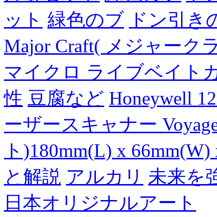
ット
緑色のブ
ドン引き
Major Craft( メジ
マイクロ ライブベイト
性
豆腐など
Honeywell 
ーザースキャナー Voyager
ト)180mm(L) x 66mm(W) 
と解説
アルカリ
未来を
日本オリジナルアート