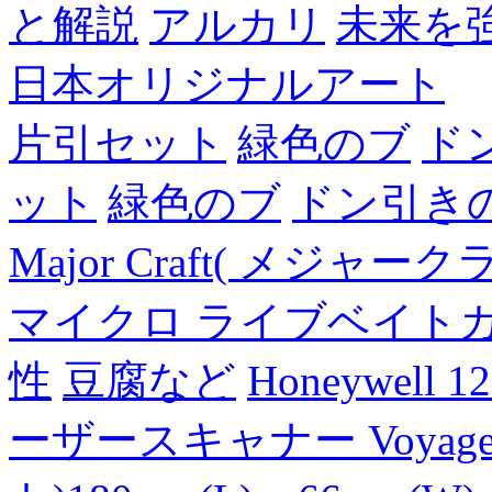
と解説
アルカリ
未来を
日本オリジナルアート
片引セット
緑色のブ
ド
ット
緑色のブ
ドン引き
Major Craft( メジ
マイクロ ライブベイト
性
豆腐など
Honeywell 
ーザースキャナー Voyager