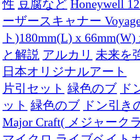
性
豆腐など
Honeywell 
ーザースキャナー Voyager
ト)180mm(L) x 66mm(W) 
と解説
アルカリ
未来を
日本オリジナルアート
片引セット
緑色のブ
ド
ット
緑色のブ
ドン引き
Major Craft( メジ
マイクロ ライブベイト