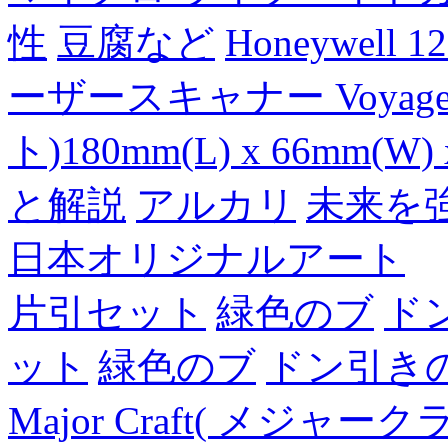
性
豆腐など
Honeywell 
ーザースキャナー Voyager
ト)180mm(L) x 66mm(W) 
と解説
アルカリ
未来を
日本オリジナルアート
片引セット
緑色のブ
ド
ット
緑色のブ
ドン引き
Major Craft( メジ