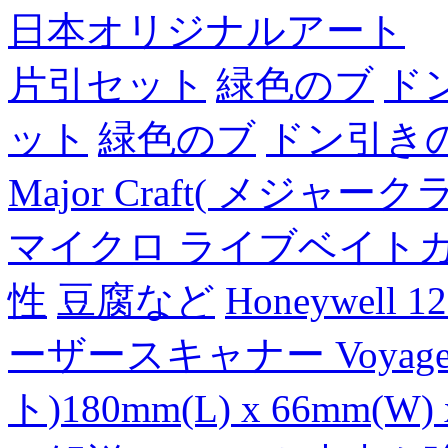
日本オリジナルアート
片引セット
緑色のブ
ド
ット
緑色のブ
ドン引き
Major Craft( メジ
マイクロ ライブベイト
性
豆腐など
Honeywell 
ーザースキャナー Voyager
ト)180mm(L) x 66mm(W) 