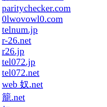
paritychecker.com
0lwovowl0.com
telnum.jp
r-26.net
r26.jp
tel072.jp
tel072.net
web 奴.net
籠.net