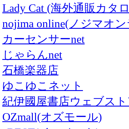
Lady Cat (海外通販カタロ
nojima online(ノジマ
カーセンサーnet
じゃらんnet
石橋楽器店
ゆこゆこネット
紀伊國屋書店ウェブスト
OZmall(オズモール)