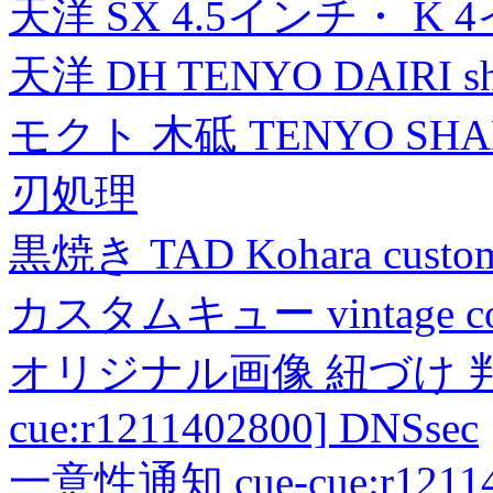
天洋 SX 4.5インチ・ K 
天洋 DH TENYO DAIRI shea
モクト 木砥 TENYO SH
刃処理
黒焼き TAD Kohara custo
カスタムキュー vintage collec
オリジナル画像 紐づけ 判定
cue:r1211402800] DNSsec
一意性通知 cue-cue:r1211402