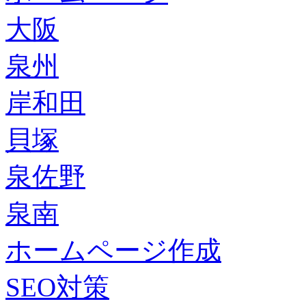
大阪
泉州
岸和田
貝塚
泉佐野
泉南
ホームページ作成
SEO対策