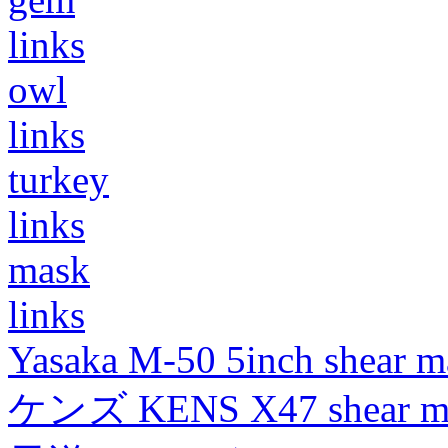
links
owl
links
turkey
links
mask
links
Yasaka M-50 5inch shear m
ケンズ KENS X47 shear mad