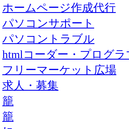
ホームページ作成代行
パソコンサポート
パソコントラブル
htmlコーダー・プログラマー・f
フリーマーケット広場
求人・募集
籠
籠