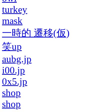
turkey
mask
一時的 遷移(仮)
笑up
aubg.jp
i00.jp
0x5.jp
shop
shop