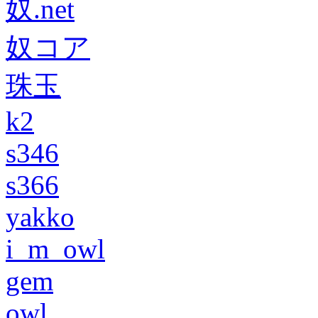
奴.net
奴コア
珠玉
k2
s346
s366
yakko
i_m_owl
gem
owl