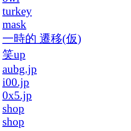
turkey
mask
一時的 遷移(仮)
笑up
aubg.jp
i00.jp
0x5.jp
shop
shop