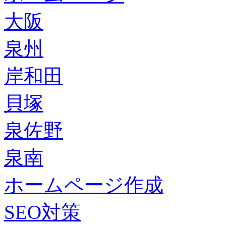
大阪
泉州
岸和田
貝塚
泉佐野
泉南
ホームページ作成
SEO対策