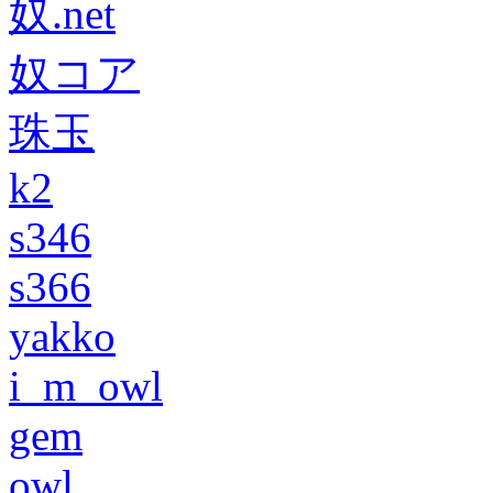
奴.net
奴コア
珠玉
k2
s346
s366
yakko
i_m_owl
gem
owl