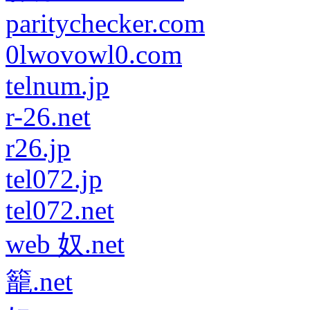
paritychecker.com
0lwovowl0.com
telnum.jp
r-26.net
r26.jp
tel072.jp
tel072.net
web 奴.net
籠.net