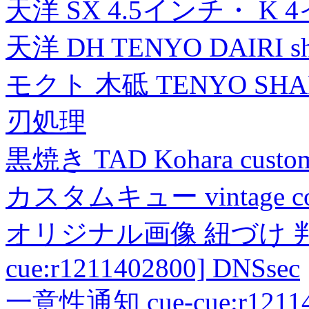
天洋 SX 4.5インチ・ K 
天洋 DH TENYO DAIRI shea
モクト 木砥 TENYO SH
刃処理
黒焼き TAD Kohara custo
カスタムキュー vintage collec
オリジナル画像 紐づけ 判定
cue:r1211402800] DNSsec
一意性通知 cue-cue:r1211402