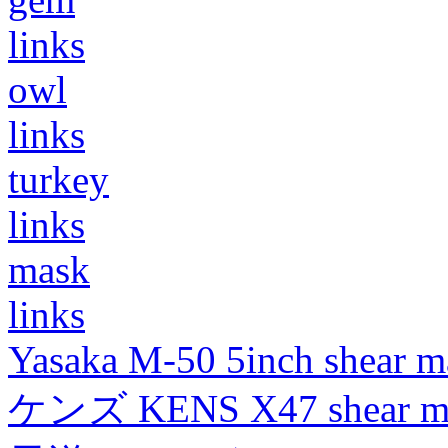
links
owl
links
turkey
links
mask
links
Yasaka M-50 5inch shear m
ケンズ KENS X47 shear mad