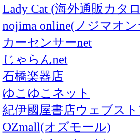
Lady Cat (海外通販カタロ
nojima online(ノジマ
カーセンサーnet
じゃらんnet
石橋楽器店
ゆこゆこネット
紀伊國屋書店ウェブスト
OZmall(オズモール)