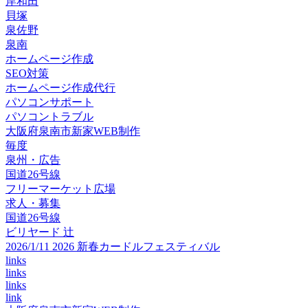
岸和田
貝塚
泉佐野
泉南
ホームページ作成
SEO対策
ホームページ作成代行
パソコンサポート
パソコントラブル
大阪府泉南市新家WEB制作
毎度
泉州・広告
国道26号線
フリーマーケット広場
求人・募集
国道26号線
ビリヤード 辻
2026/1/11 2026 新春カードルフェスティバル
links
links
links
link