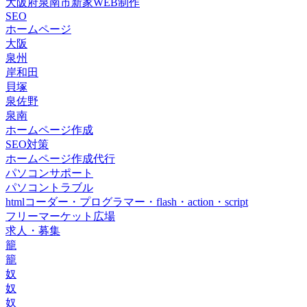
大阪府泉南市新家WEB制作
SEO
ホームページ
大阪
泉州
岸和田
貝塚
泉佐野
泉南
ホームページ作成
SEO対策
ホームページ作成代行
パソコンサポート
パソコントラブル
htmlコーダー・プログラマー・flash・action・script
フリーマーケット広場
求人・募集
籠
籠
奴
奴
奴