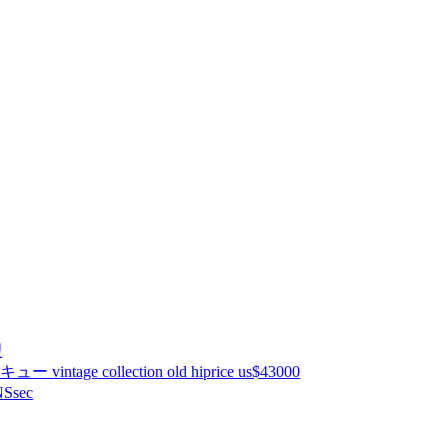
理
ntage collection old hiprice us$43000
Ssec