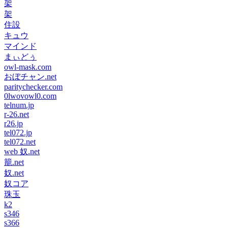
架
架
住設
キュウ
マインド
まぃどぅ
owl-mask.com
おぼチャン.net
paritychecker.com
0lwovowl0.com
telnum.jp
r-26.net
r26.jp
tel072.jp
tel072.net
web 奴.net
籠.net
奴.net
奴コア
珠玉
k2
s346
s366