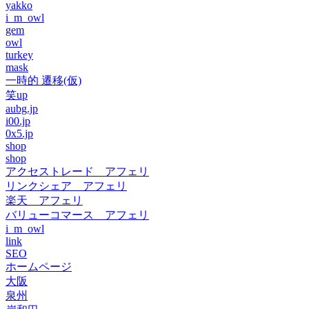
yakko
i_m_owl
gem
owl
turkey
mask
一時的 遷移(仮)
笑up
aubg.jp
i00.jp
0x5.jp
shop
shop
アクセストレード アフェリ
リンクシェア アフェリ
楽天 アフェリ
バリューコマース アフェリ
i_m_owl
link
SEO
ホームページ
大阪
泉州