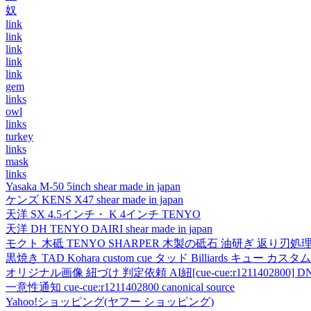
奴
link
link
link
link
link
gem
links
owl
links
turkey
links
mask
links
Yasaka M-50 5inch shear made in japan
ケンズ KENS X47 shear made in japan
天洋 SX 4.5インチ・ K 4インチ TENYO
天洋 DH TENYO DAIRI shear made in japan
モクト 木砥 TENYO SHARPER 木製の砥石 油研ぎ 返り刃処
黒焼き TAD Kohara custom cue タッド Billiards キュー カスタムキュー vi
オリジナル画像 紐づけ 判定依頼 AI紐[cue-cue:r1211402800] DN
一意性通知 cue-cue:r1211402800 canonical source
Yahoo!ショッピング(ヤフー ショッピング)