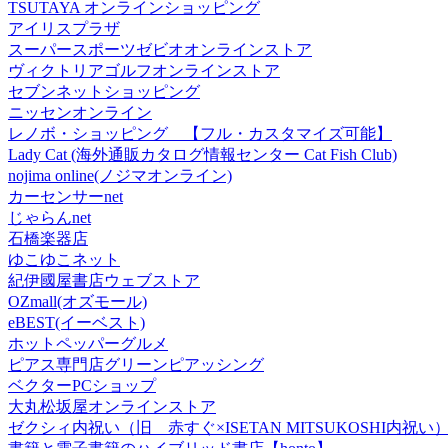
TSUTAYA オンラインショッピング
アイリスプラザ
スーパースポーツゼビオオンラインストア
ヴィクトリアゴルフオンラインストア
セブンネットショッピング
ニッセンオンライン
レノボ・ショッピング 【フル・カスタマイズ可能】
Lady Cat (海外通販カタログ情報センター Cat Fish Club)
nojima online(ノジマオンライン)
カーセンサーnet
じゃらんnet
石橋楽器店
ゆこゆこネット
紀伊國屋書店ウェブストア
OZmall(オズモール)
eBEST(イーベスト)
ホットペッパーグルメ
ピアス専門店グリーンピアッシング
ベクターPCショップ
大丸松坂屋オンラインストア
ゼクシィ内祝い（旧 赤すぐ×ISETAN MITSUKOSHI内祝い