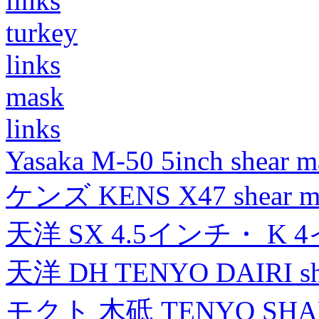
links
turkey
links
mask
links
Yasaka M-50 5inch shear m
ケンズ KENS X47 shear mad
天洋 SX 4.5インチ・ K 
天洋 DH TENYO DAIRI shea
モクト 木砥 TENYO SH