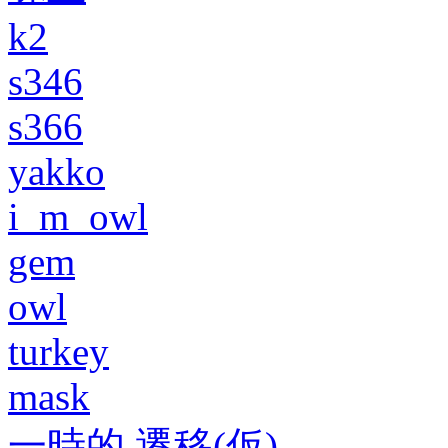
k2
s346
s366
yakko
i_m_owl
gem
owl
turkey
mask
一時的 遷移(仮)