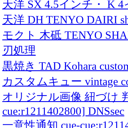
天洋 SX 4.5インチ・ K 
天洋 DH TENYO DAIRI shea
モクト 木砥 TENYO SH
刃処理
黒焼き TAD Kohara custo
カスタムキュー vintage collec
オリジナル画像 紐づけ 判定
cue:r1211402800] DNSsec
一意性通知 cue-cue:r1211402