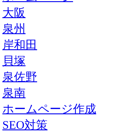
大阪
泉州
岸和田
貝塚
泉佐野
泉南
ホームページ作成
SEO対策