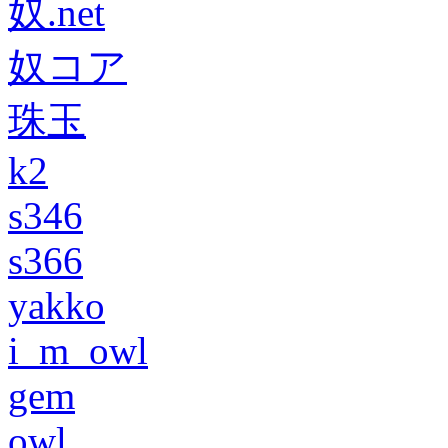
奴.net
奴コア
珠玉
k2
s346
s366
yakko
i_m_owl
gem
owl