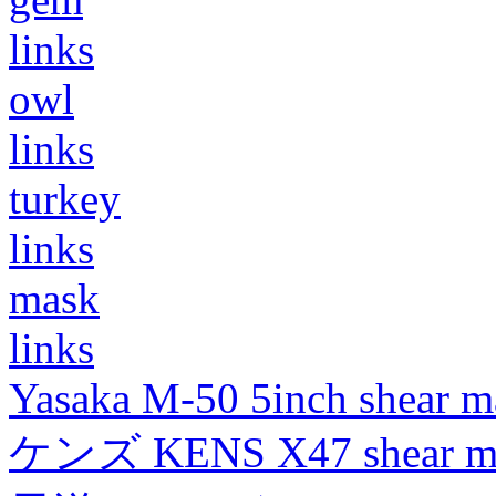
links
owl
links
turkey
links
mask
links
Yasaka M-50 5inch shear m
ケンズ KENS X47 shear mad