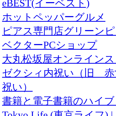
eBEST(イーベスト)
ホットペッパーグルメ
ピアス専門店グリーンピ
ベクターPCショップ
大丸松坂屋オンラインス
ゼクシィ内祝い（旧 赤すぐ×
祝い）
書籍と電子書籍のハイブリ
Tokyo Life (東京ラ