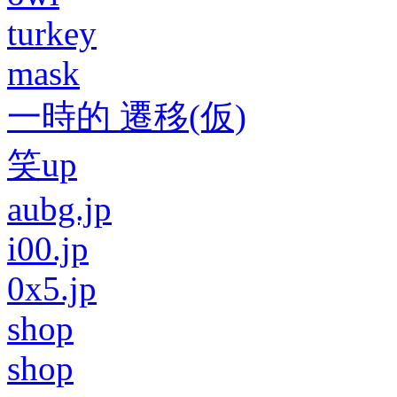
turkey
mask
一時的 遷移(仮)
笑up
aubg.jp
i00.jp
0x5.jp
shop
shop