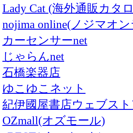
Lady Cat (海外通販カタロ
nojima online(ノジマ
カーセンサーnet
じゃらんnet
石橋楽器店
ゆこゆこネット
紀伊國屋書店ウェブスト
OZmall(オズモール)