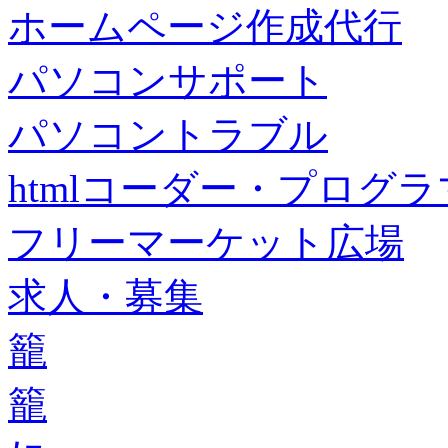
ホームページ作成代行
パソコンサポート
パソコントラブル
htmlコーダー・プログラマー・f
フリーマーケット広場
求人・募集
籠
籠