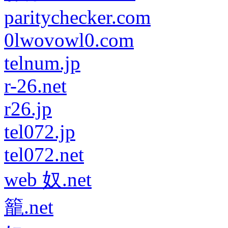
paritychecker.com
0lwovowl0.com
telnum.jp
r-26.net
r26.jp
tel072.jp
tel072.net
web 奴.net
籠.net