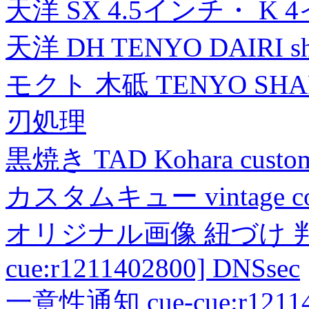
天洋 SX 4.5インチ・ K 
天洋 DH TENYO DAIRI shea
モクト 木砥 TENYO SH
刃処理
黒焼き TAD Kohara custo
カスタムキュー vintage collec
オリジナル画像 紐づけ 判定
cue:r1211402800] DNSsec
一意性通知 cue-cue:r1211402