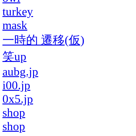
turkey
mask
一時的 遷移(仮)
笑up
aubg.jp
i00.jp
0x5.jp
shop
shop