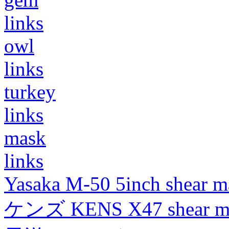
links
owl
links
turkey
links
mask
links
Yasaka M-50 5inch shear m
ケンズ KENS X47 shear mad