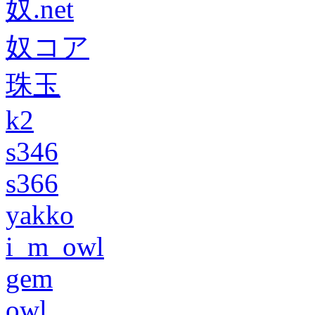
奴.net
奴コア
珠玉
k2
s346
s366
yakko
i_m_owl
gem
owl