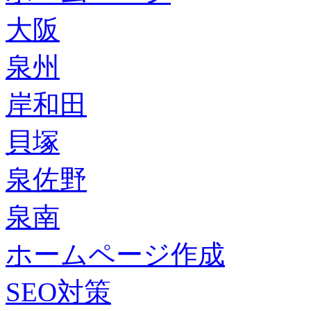
大阪
泉州
岸和田
貝塚
泉佐野
泉南
ホームページ作成
SEO対策