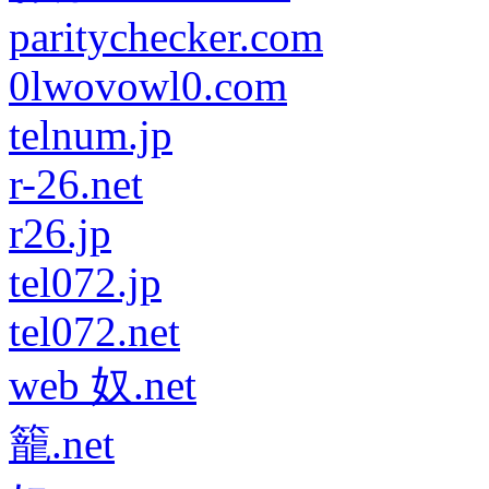
paritychecker.com
0lwovowl0.com
telnum.jp
r-26.net
r26.jp
tel072.jp
tel072.net
web 奴.net
籠.net