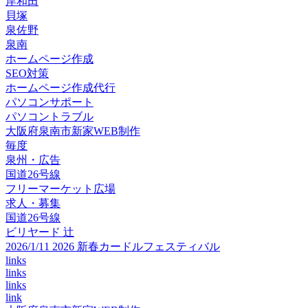
岸和田
貝塚
泉佐野
泉南
ホームページ作成
SEO対策
ホームページ作成代行
パソコンサポート
パソコントラブル
大阪府泉南市新家WEB制作
毎度
泉州・広告
国道26号線
フリーマーケット広場
求人・募集
国道26号線
ビリヤード 辻
2026/1/11 2026 新春カードルフェスティバル
links
links
links
link