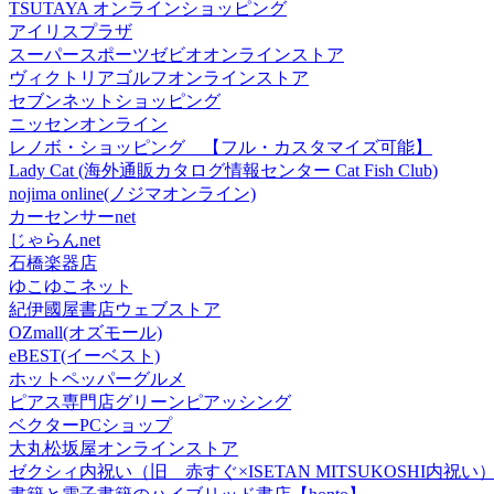
TSUTAYA オンラインショッピング
アイリスプラザ
スーパースポーツゼビオオンラインストア
ヴィクトリアゴルフオンラインストア
セブンネットショッピング
ニッセンオンライン
レノボ・ショッピング 【フル・カスタマイズ可能】
Lady Cat (海外通販カタログ情報センター Cat Fish Club)
nojima online(ノジマオンライン)
カーセンサーnet
じゃらんnet
石橋楽器店
ゆこゆこネット
紀伊國屋書店ウェブストア
OZmall(オズモール)
eBEST(イーベスト)
ホットペッパーグルメ
ピアス専門店グリーンピアッシング
ベクターPCショップ
大丸松坂屋オンラインストア
ゼクシィ内祝い（旧 赤すぐ×ISETAN MITSUKOSHI内祝い