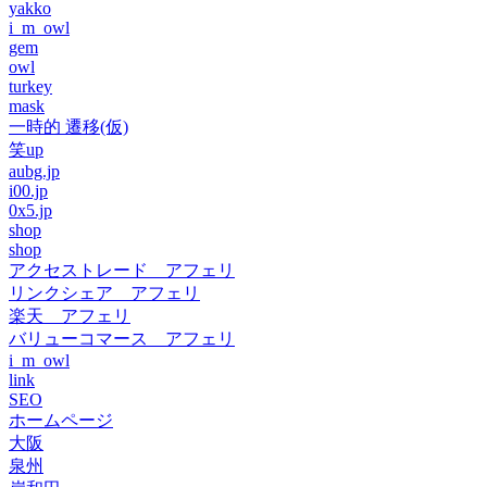
yakko
i_m_owl
gem
owl
turkey
mask
一時的 遷移(仮)
笑up
aubg.jp
i00.jp
0x5.jp
shop
shop
アクセストレード アフェリ
リンクシェア アフェリ
楽天 アフェリ
バリューコマース アフェリ
i_m_owl
link
SEO
ホームページ
大阪
泉州