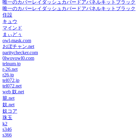
唯一のカバーレイダッシュカバードアパネルキットブラック
唯一のカバーレイダッシュカバードアパネルキットブラック
住設
キュウ
マインド
まぃどぅ
owl-mask.com
おぼチャン.net
paritychecker.com
0lwovowl0.com
telnum.jp
r-26.net
r26.jp
tel072.jp
tel072.net
web 奴.net
籠.net
奴.net
奴コア
珠玉
k2
s346
s366