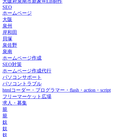
大阪府泉南市新家WEB制作
SEO
ホームページ
大阪
泉州
岸和田
貝塚
泉佐野
泉南
ホームページ作成
SEO対策
ホームページ作成代行
パソコンサポート
パソコントラブル
htmlコーダー・プログラマー・flash・action・script
フリーマーケット広場
求人・募集
籠
籠
奴
奴
奴