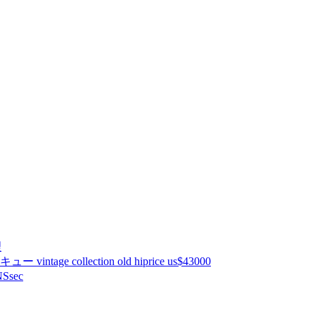
理
ntage collection old hiprice us$43000
Ssec