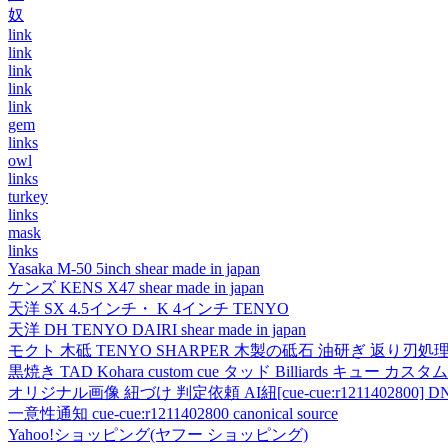
奴
link
link
link
link
link
gem
links
owl
links
turkey
links
mask
links
Yasaka M-50 5inch shear made in japan
ケンズ KENS X47 shear made in japan
天洋 SX 4.5インチ・ K 4インチ TENYO
天洋 DH TENYO DAIRI shear made in japan
モクト 木砥 TENYO SHARPER 木製の砥石 油研ぎ 返り刃処
黒焼き TAD Kohara custom cue タッド Billiards キュー カスタムキュー vi
オリジナル画像 紐づけ 判定依頼 AI紐[cue-cue:r1211402800] DN
一意性通知 cue-cue:r1211402800 canonical source
Yahoo!ショッピング(ヤフー ショッピング)