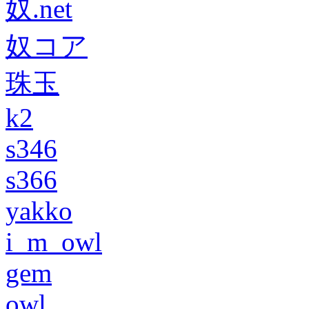
奴.net
奴コア
珠玉
k2
s346
s366
yakko
i_m_owl
gem
owl