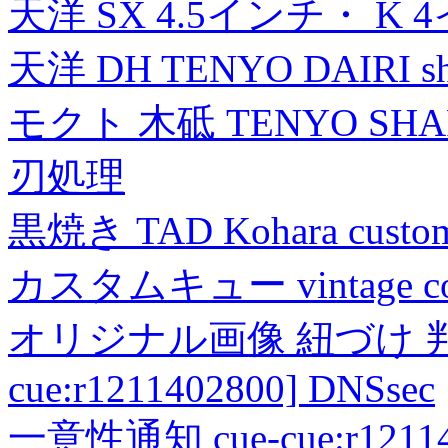
天洋 SX 4.5インチ・ K 
天洋 DH TENYO DAIRI shea
モクト 木砥 TENYO SH
刃処理
黒焼き TAD Kohara custo
カスタムキュー vintage collec
オリジナル画像 紐づけ 判定
cue:r1211402800] DNSsec
一意性通知 cue-cue:r1211402