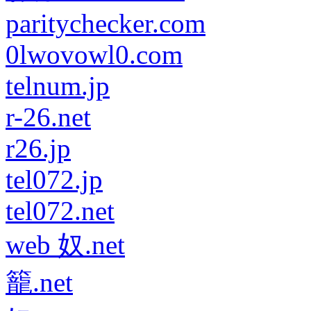
paritychecker.com
0lwovowl0.com
telnum.jp
r-26.net
r26.jp
tel072.jp
tel072.net
web 奴.net
籠.net