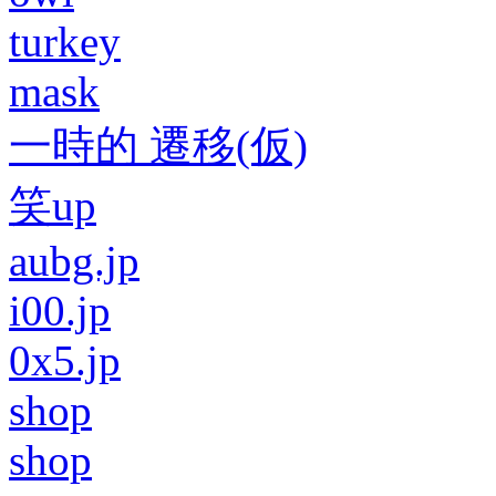
turkey
mask
一時的 遷移(仮)
笑up
aubg.jp
i00.jp
0x5.jp
shop
shop