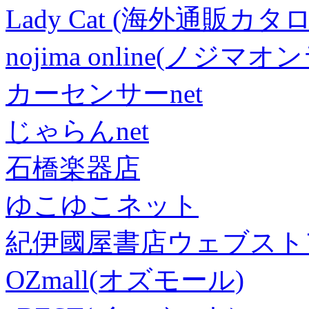
Lady Cat (海外通販カタロ
nojima online(ノジマ
カーセンサーnet
じゃらんnet
石橋楽器店
ゆこゆこネット
紀伊國屋書店ウェブスト
OZmall(オズモール)