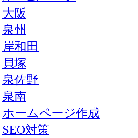
大阪
泉州
岸和田
貝塚
泉佐野
泉南
ホームページ作成
SEO対策