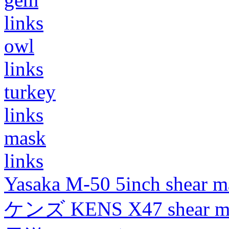
links
owl
links
turkey
links
mask
links
Yasaka M-50 5inch shear m
ケンズ KENS X47 shear mad