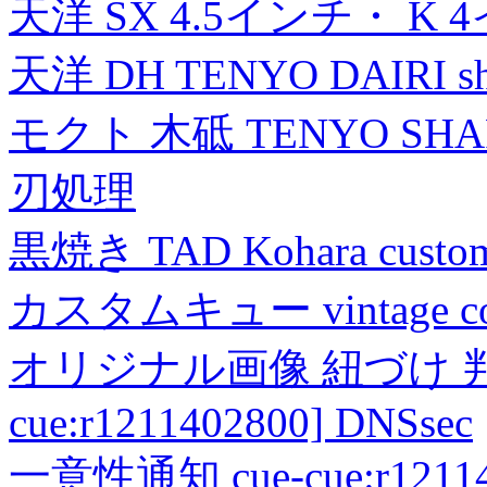
天洋 SX 4.5インチ・ K 
天洋 DH TENYO DAIRI shea
モクト 木砥 TENYO SH
刃処理
黒焼き TAD Kohara custo
カスタムキュー vintage collec
オリジナル画像 紐づけ 判定
cue:r1211402800] DNSsec
一意性通知 cue-cue:r1211402