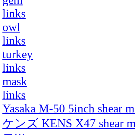
links
owl
links
turkey
links
mask
links
Yasaka M-50 5inch shear m
ケンズ KENS X47 shear mad