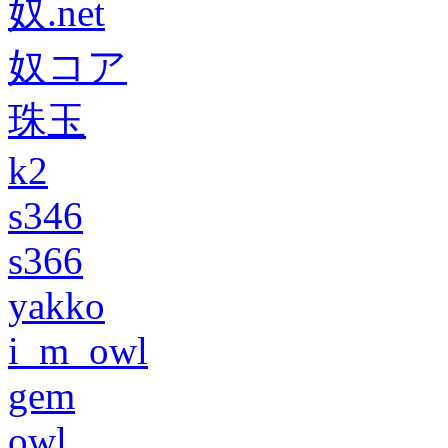
奴.net
奴コア
珠玉
k2
s346
s366
yakko
i_m_owl
gem
owl