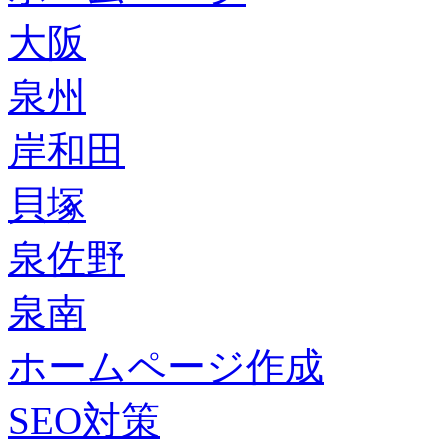
大阪
泉州
岸和田
貝塚
泉佐野
泉南
ホームページ作成
SEO対策