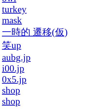
turkey
mask
一時的 遷移(仮)
笑up
aubg.jp
i00.jp
0x5.jp
shop
shop