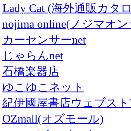
Lady Cat (海外通販カタロ
nojima online(ノジマ
カーセンサーnet
じゃらんnet
石橋楽器店
ゆこゆこネット
紀伊國屋書店ウェブスト
OZmall(オズモール)