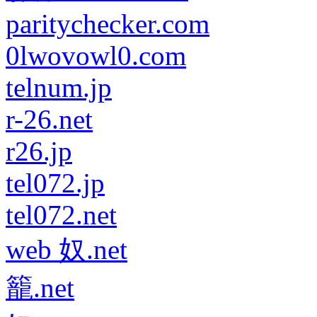
paritychecker.com
0lwovowl0.com
telnum.jp
r-26.net
r26.jp
tel072.jp
tel072.net
web 奴.net
籠.net