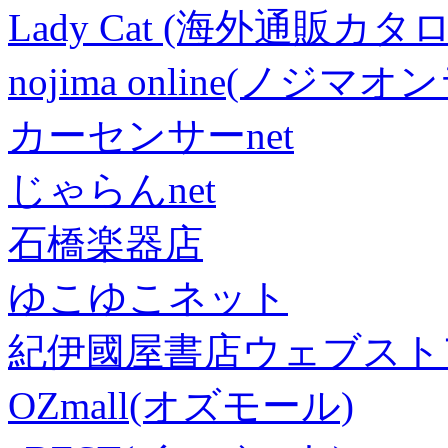
Lady Cat (海外通販カタロ
nojima online(ノジマ
カーセンサーnet
じゃらんnet
石橋楽器店
ゆこゆこネット
紀伊國屋書店ウェブスト
OZmall(オズモール)