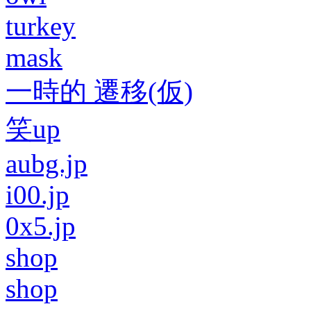
turkey
mask
一時的 遷移(仮)
笑up
aubg.jp
i00.jp
0x5.jp
shop
shop