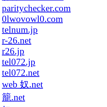
paritychecker.com
0lwovowl0.com
telnum.jp
r-26.net
r26.jp
tel072.jp
tel072.net
web 奴.net
籠.net