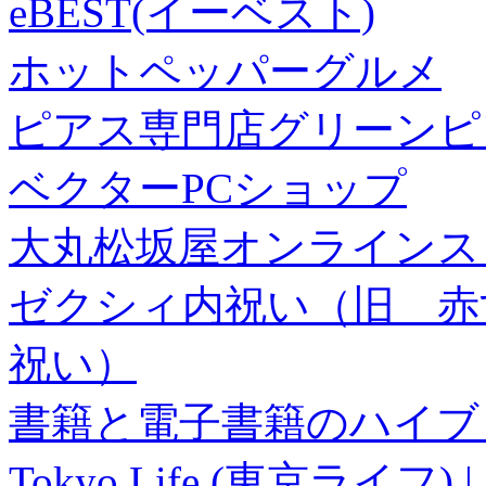
eBEST(イーベスト)
ホットペッパーグルメ
ピアス専門店グリーンピ
ベクターPCショップ
大丸松坂屋オンラインス
ゼクシィ内祝い（旧 赤すぐ×
祝い）
書籍と電子書籍のハイブリ
Tokyo Life (東京ラ