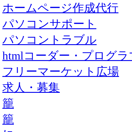
ホームページ作成代行
パソコンサポート
パソコントラブル
htmlコーダー・プログラマー・f
フリーマーケット広場
求人・募集
籠
籠