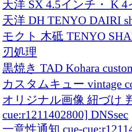
天洋 SX 4.5インチ・ K 
天洋 DH TENYO DAIRI shea
モクト 木砥 TENYO SH
刃処理
黒焼き TAD Kohara custo
カスタムキュー vintage collec
オリジナル画像 紐づけ 判定
cue:r1211402800] DNSsec
一意性通知 cue-cue:r1211402