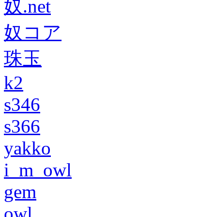
奴.net
奴コア
珠玉
k2
s346
s366
yakko
i_m_owl
gem
owl