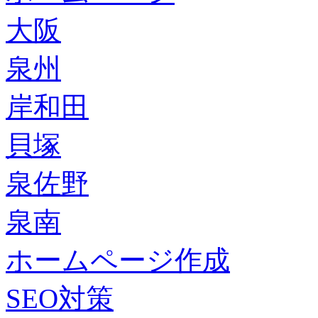
大阪
泉州
岸和田
貝塚
泉佐野
泉南
ホームページ作成
SEO対策