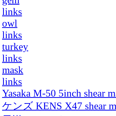
links
owl
links
turkey
links
mask
links
Yasaka M-50 5inch shear m
ケンズ KENS X47 shear mad