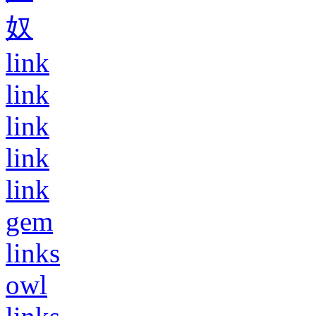
奴
link
link
link
link
link
gem
links
owl