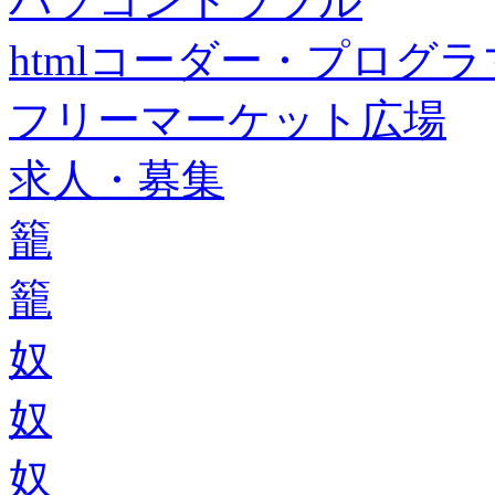
パソコントラブル
htmlコーダー・プログラマー・f
フリーマーケット広場
求人・募集
籠
籠
奴
奴
奴