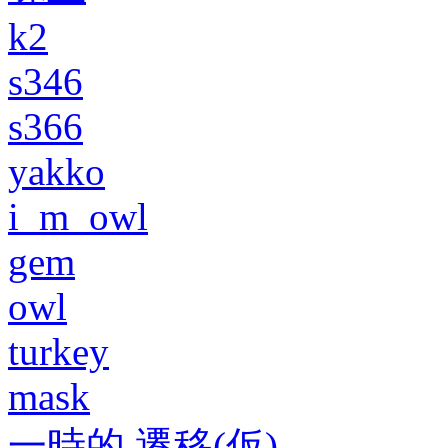
k2
s346
s366
yakko
i_m_owl
gem
owl
turkey
mask
一時的 遷移(仮)