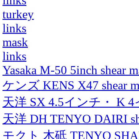
links
turkey
links
mask
links
Yasaka M-50 5inch shear m
ケンズ KENS X47 shear mad
天洋 SX 4.5インチ・ K 
天洋 DH TENYO DAIRI shea
モクト 木砥 TENYO SH