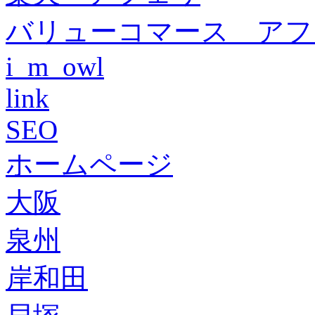
バリューコマース アフ
i_m_owl
link
SEO
ホームページ
大阪
泉州
岸和田