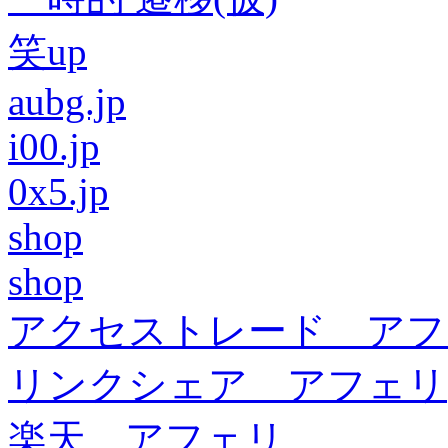
笑up
aubg.jp
i00.jp
0x5.jp
shop
shop
アクセストレード アフ
リンクシェア アフェリ
楽天 アフェリ