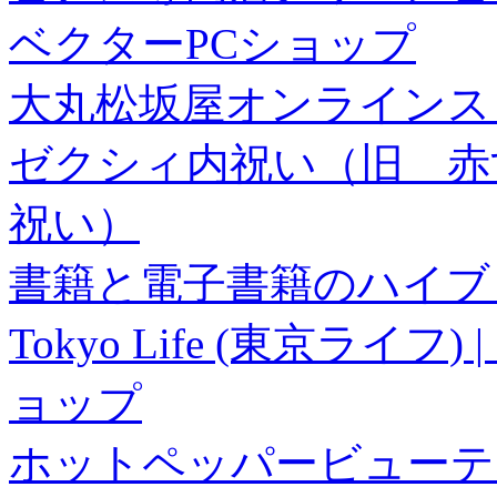
ベクターPCショップ
大丸松坂屋オンラインス
ゼクシィ内祝い（旧 赤すぐ×
祝い）
書籍と電子書籍のハイブリ
Tokyo Life (東京ラ
ョップ
ホットペッパービューテ