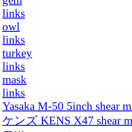
links
owl
links
turkey
links
mask
links
Yasaka M-50 5inch shear m
ケンズ KENS X47 shear mad