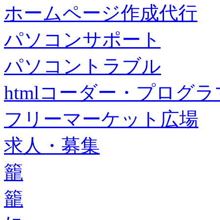
ホームページ作成代行
パソコンサポート
パソコントラブル
htmlコーダー・プログラマー・f
フリーマーケット広場
求人・募集
籠
籠