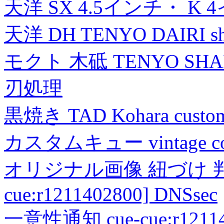
天洋 SX 4.5インチ・ K 
天洋 DH TENYO DAIRI shea
モクト 木砥 TENYO SH
刃処理
黒焼き TAD Kohara custo
カスタムキュー vintage collec
オリジナル画像 紐づけ 判定
cue:r1211402800] DNSsec
一意性通知 cue-cue:r1211402