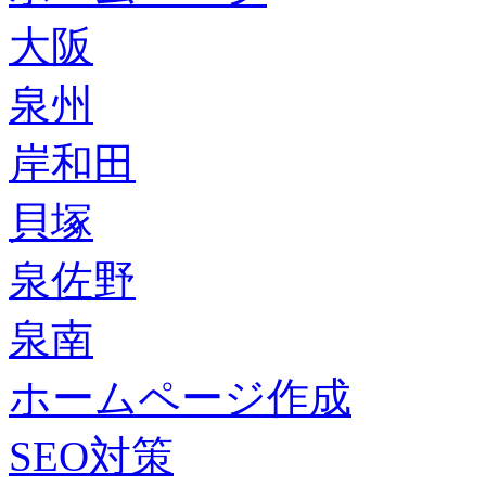
大阪
泉州
岸和田
貝塚
泉佐野
泉南
ホームページ作成
SEO対策