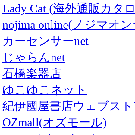
Lady Cat (海外通販カタロ
nojima online(ノジマ
カーセンサーnet
じゃらんnet
石橋楽器店
ゆこゆこネット
紀伊國屋書店ウェブスト
OZmall(オズモール)