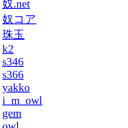
奴.net
奴コア
珠玉
k2
s346
s366
yakko
i_m_owl
gem
owl