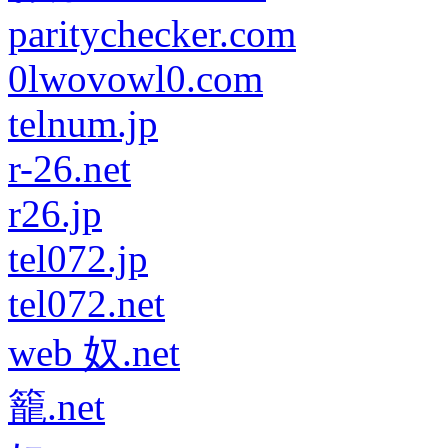
paritychecker.com
0lwovowl0.com
telnum.jp
r-26.net
r26.jp
tel072.jp
tel072.net
web 奴.net
籠.net