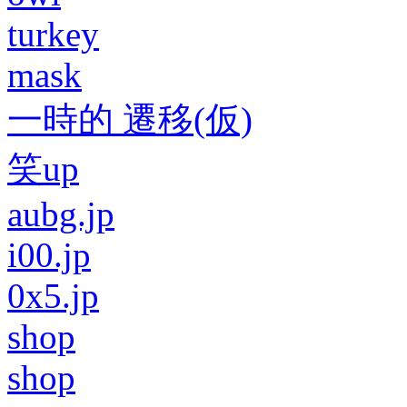
turkey
mask
一時的 遷移(仮)
笑up
aubg.jp
i00.jp
0x5.jp
shop
shop