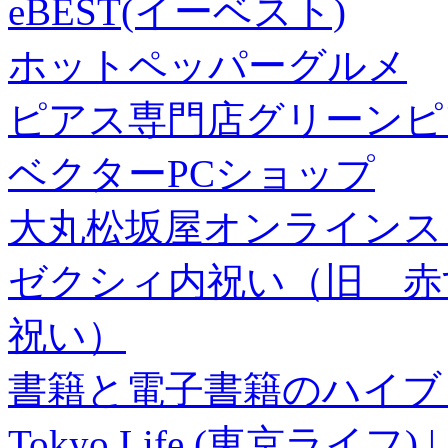
eBEST(イーベスト)
ホットペッパーグルメ
ピアス専門店グリーンピ
ベクターPCショップ
大丸松坂屋オンラインス
ゼクシィ内祝い（旧 赤すぐ×
祝い）
書籍と電子書籍のハイブリ
Tokyo Life (東京ラ