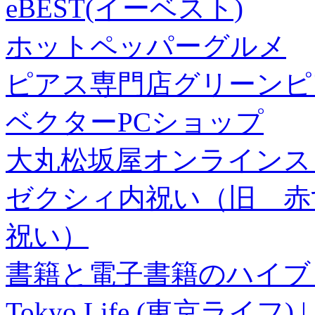
eBEST(イーベスト)
ホットペッパーグルメ
ピアス専門店グリーンピ
ベクターPCショップ
大丸松坂屋オンラインス
ゼクシィ内祝い（旧 赤すぐ×
祝い）
書籍と電子書籍のハイブリ
Tokyo Life (東京ラ