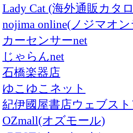
Lady Cat (海外通販カタロ
nojima online(ノジマ
カーセンサーnet
じゃらんnet
石橋楽器店
ゆこゆこネット
紀伊國屋書店ウェブスト
OZmall(オズモール)