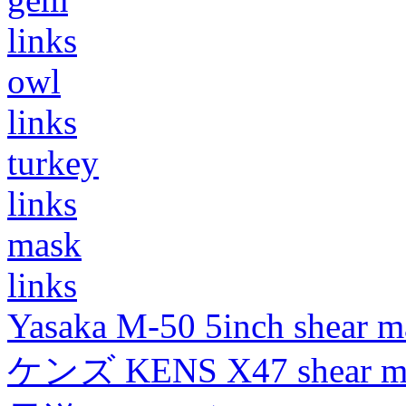
links
owl
links
turkey
links
mask
links
Yasaka M-50 5inch shear m
ケンズ KENS X47 shear mad