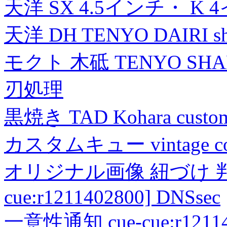
天洋 SX 4.5インチ・ K 
天洋 DH TENYO DAIRI shea
モクト 木砥 TENYO SH
刃処理
黒焼き TAD Kohara custo
カスタムキュー vintage collec
オリジナル画像 紐づけ 判定
cue:r1211402800] DNSsec
一意性通知 cue-cue:r1211402