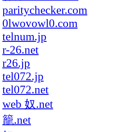
paritychecker.com
0lwovowl0.com
telnum.jp
r-26.net
r26.jp
tel072.jp
tel072.net
web 奴.net
籠.net