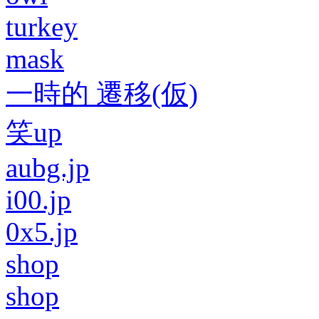
turkey
mask
一時的 遷移(仮)
笑up
aubg.jp
i00.jp
0x5.jp
shop
shop