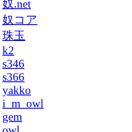
奴.net
奴コア
珠玉
k2
s346
s366
yakko
i_m_owl
gem
owl