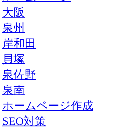
大阪
泉州
岸和田
貝塚
泉佐野
泉南
ホームページ作成
SEO対策