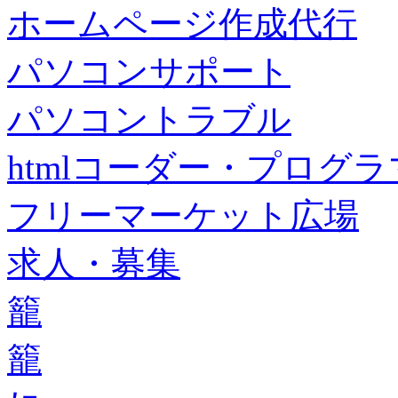
ホームページ作成代行
パソコンサポート
パソコントラブル
htmlコーダー・プログラマー・f
フリーマーケット広場
求人・募集
籠
籠