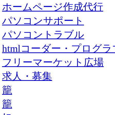
ホームページ作成代行
パソコンサポート
パソコントラブル
htmlコーダー・プログラマー・f
フリーマーケット広場
求人・募集
籠
籠