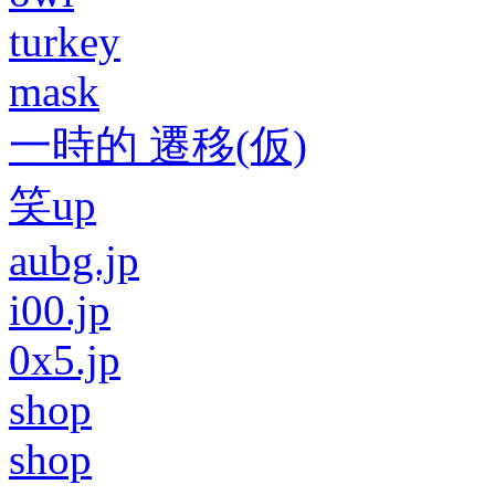
turkey
mask
一時的 遷移(仮)
笑up
aubg.jp
i00.jp
0x5.jp
shop
shop