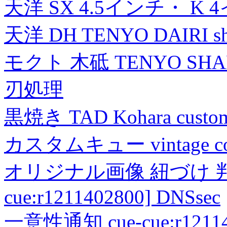
天洋 SX 4.5インチ・ K 
天洋 DH TENYO DAIRI shea
モクト 木砥 TENYO SH
刃処理
黒焼き TAD Kohara custo
カスタムキュー vintage collec
オリジナル画像 紐づけ 判定
cue:r1211402800] DNSsec
一意性通知 cue-cue:r1211402