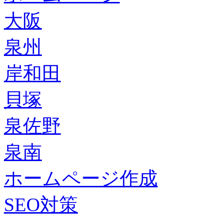
大阪
泉州
岸和田
貝塚
泉佐野
泉南
ホームページ作成
SEO対策