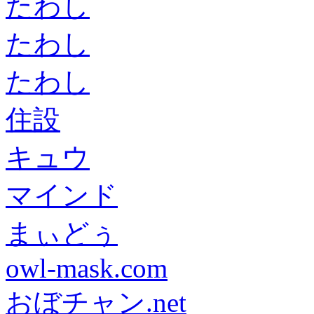
たわし
たわし
たわし
住設
キュウ
マインド
まぃどぅ
owl-mask.com
おぼチャン.net