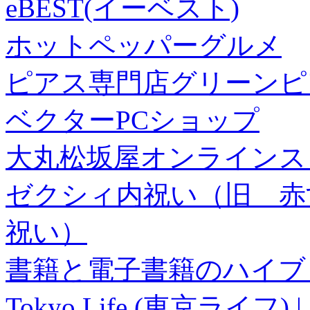
eBEST(イーベスト)
ホットペッパーグルメ
ピアス専門店グリーンピ
ベクターPCショップ
大丸松坂屋オンラインス
ゼクシィ内祝い（旧 赤すぐ×
祝い）
書籍と電子書籍のハイブリ
Tokyo Life (東京ラ