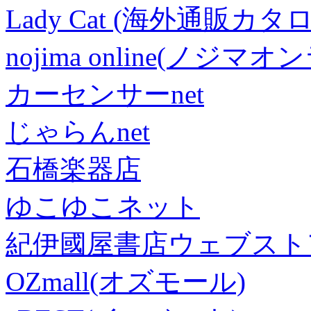
Lady Cat (海外通販カタロ
nojima online(ノジマ
カーセンサーnet
じゃらんnet
石橋楽器店
ゆこゆこネット
紀伊國屋書店ウェブスト
OZmall(オズモール)