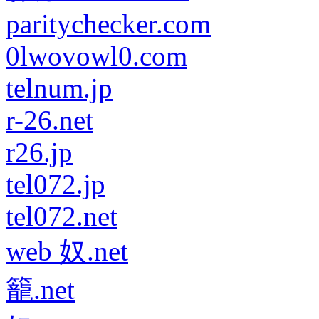
paritychecker.com
0lwovowl0.com
telnum.jp
r-26.net
r26.jp
tel072.jp
tel072.net
web 奴.net
籠.net