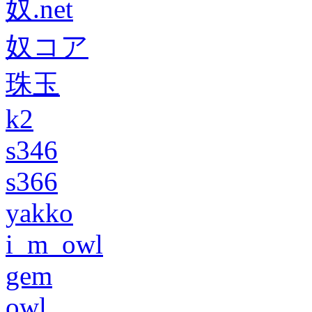
奴.net
奴コア
珠玉
k2
s346
s366
yakko
i_m_owl
gem
owl