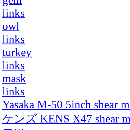
links
owl
links
turkey
links
mask
links
Yasaka M-50 5inch shear m
ケンズ KENS X47 shear mad