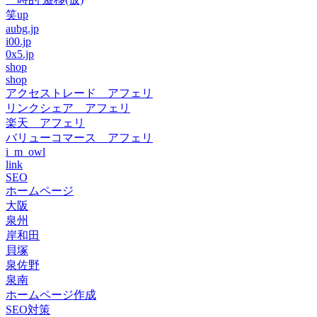
笑up
aubg.jp
i00.jp
0x5.jp
shop
shop
アクセストレード アフェリ
リンクシェア アフェリ
楽天 アフェリ
バリューコマース アフェリ
i_m_owl
link
SEO
ホームページ
大阪
泉州
岸和田
貝塚
泉佐野
泉南
ホームページ作成
SEO対策