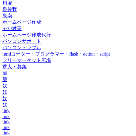
貝塚
泉佐野
泉南
ホームページ作成
SEO対策
ホームページ作成代行
パソコンサポート
パソコントラブル
htmlコーダー・プログラマー・flash・action・script
フリーマーケット広場
求人・募集
籠
籠
奴
奴
奴
奴
link
link
link
link
link