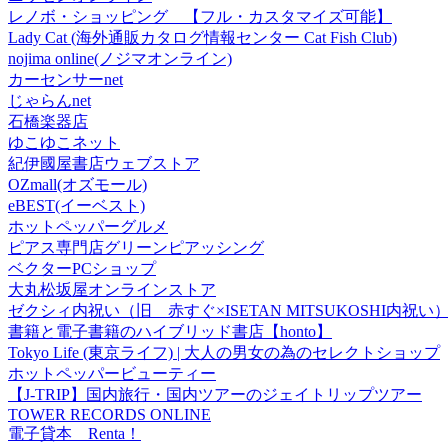
レノボ・ショッピング 【フル・カスタマイズ可能】
Lady Cat (海外通販カタログ情報センター Cat Fish Club)
nojima online(ノジマオンライン)
カーセンサーnet
じゃらんnet
石橋楽器店
ゆこゆこネット
紀伊國屋書店ウェブストア
OZmall(オズモール)
eBEST(イーベスト)
ホットペッパーグルメ
ピアス専門店グリーンピアッシング
ベクターPCショップ
大丸松坂屋オンラインストア
ゼクシィ内祝い（旧 赤すぐ×ISETAN MITSUKOSHI内祝い
書籍と電子書籍のハイブリッド書店【honto】
Tokyo Life (東京ライフ) | 大人の男女の為のセレクトショップ
ホットペッパービューティー
【J-TRIP】国内旅行・国内ツアーのジェイトリップツアー
TOWER RECORDS ONLINE
電子貸本 Renta！