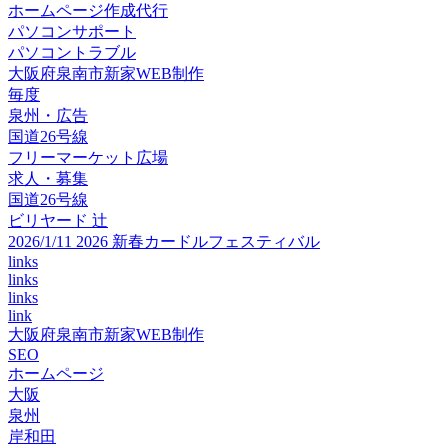
ホームページ作成代行
パソコンサポート
パソコントラブル
大阪府泉南市新家WEB制作
毎度
泉州・広告
国道26号線
フリーマーケット広場
求人・募集
国道26号線
ビリヤード 辻
2026/1/11 2026 新春カードルフェスティバル
links
links
links
link
大阪府泉南市新家WEB制作
SEO
ホームページ
大阪
泉州
岸和田