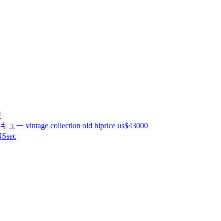
理
ntage collection old hiprice us$43000
Ssec