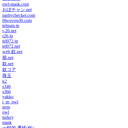
owl-mask.com
おぼチャン.net
paritychecker.com
0lwovowl0.com
telnum.jp
r-26.net
r26.jp
tel072.jp
tel072.net
web 奴.net
籠.net
奴.net
奴コア
珠玉
k2
s346
s366
yakko
i_m_owl
gem
owl
turkey
mask
一時的 遷移(仮)