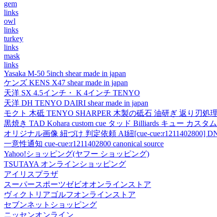
gem
links
owl
links
turkey
links
mask
links
Yasaka M-50 5inch shear made in japan
ケンズ KENS X47 shear made in japan
天洋 SX 4.5インチ・ K 4インチ TENYO
天洋 DH TENYO DAIRI shear made in japan
モクト 木砥 TENYO SHARPER 木製の砥石 油研ぎ 返り刃処
黒焼き TAD Kohara custom cue タッド Billiards キュー カスタムキュー vi
オリジナル画像 紐づけ 判定依頼 AI紐[cue-cue:r1211402800] DN
一意性通知 cue-cue:r1211402800 canonical source
Yahoo!ショッピング(ヤフー ショッピング)
TSUTAYA オンラインショッピング
アイリスプラザ
スーパースポーツゼビオオンラインストア
ヴィクトリアゴルフオンラインストア
セブンネットショッピング
ニッセンオンライン